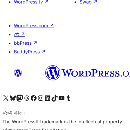
WordPress.tv
↗
Swag
↗
WordPress.com
↗
মেট
↗
bbPress
↗
BuddyPress
↗
আমাৰ X (আগৰ Twitter) একাউণ্টলৈ যাওক
আমাৰ Bluesky একাউণ্টলৈ যাওক
আমাৰ Mastodon একাউণ্টলৈ যাওক
আমাৰ Threads একাউণ্টলৈ যাওক
আমাৰ Facebook পৃষ্ঠালৈ যাওক
আমাৰ Instagram একাউণ্টলৈ যাওক
আমাৰ LinkedIn একাউণ্টলৈ যাওক
আমাৰ TikTok একাউণ্টলৈ যাওক
আমাৰ YouTube চেনেললৈ যাওক
আমাৰ Tumblr একাউণ্টলৈ যাওক
ক’ডেই কবিতা।
The WordPress® trademark is the intellectual property