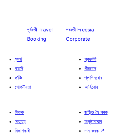
পূৰ্বৱৰ্তী
Travel
পৰৱৰ্তী
Freesia
Booking
Corporate
সন্দৰ্ভ
প্ৰদৰ্শনী
বাতৰি
থীমবোৰ
হ’ষ্টিং
প্লাগিনবোৰ
গোপনীয়তা
আৰ্হিবোৰ
শিকক
জড়িত হৈ পৰক
সাহায্য
অনুষ্ঠানবোৰ
বিকাশকাৰী
দান কৰক
↗