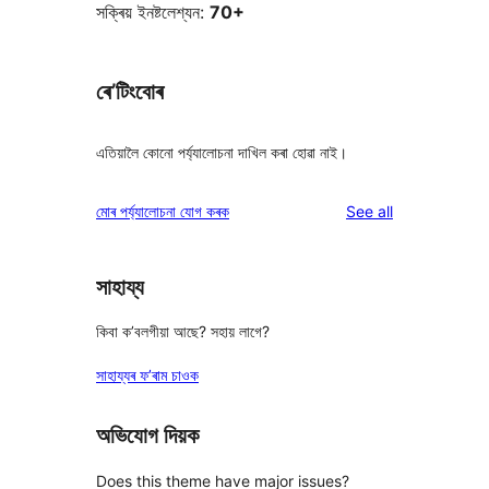
সক্ৰিয় ইনষ্টলেশ্যন:
70+
ৰে’টিংবোৰ
এতিয়ালৈ কোনো পৰ্য্যালোচনা দাখিল কৰা হোৱা নাই।
reviews
মোৰ পৰ্য্যালোচনা যোগ কৰক
See all
সাহায্য
কিবা ক’বলগীয়া আছে? সহায় লাগে?
সাহায্যৰ ফ’ৰাম চাওক
অভিযোগ দিয়ক
Does this theme have major issues?