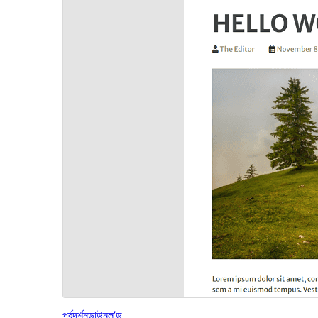
পূৰ্বদৰ্শন
ডাউনল’ড