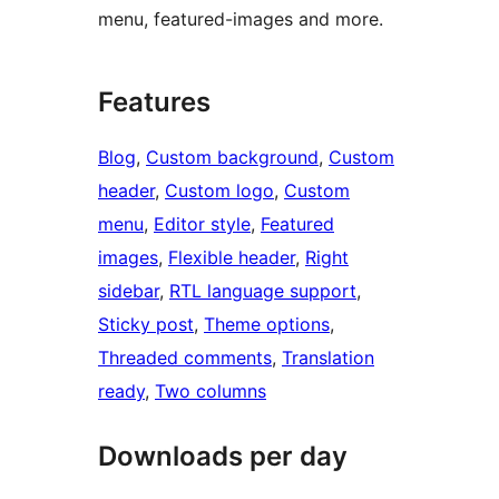
menu, featured-images and more.
Features
Blog
, 
Custom background
, 
Custom
header
, 
Custom logo
, 
Custom
menu
, 
Editor style
, 
Featured
images
, 
Flexible header
, 
Right
sidebar
, 
RTL language support
, 
Sticky post
, 
Theme options
, 
Threaded comments
, 
Translation
ready
, 
Two columns
Downloads per day