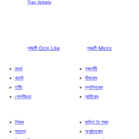
Trac tickets
পূৰ্বৱৰ্তী
Ocin Lite
পৰৱৰ্তী
Micro
সন্দৰ্ভ
প্ৰদৰ্শনী
বাতৰি
থীমবোৰ
হ’ষ্টিং
প্লাগিনবোৰ
গোপনীয়তা
আৰ্হিবোৰ
শিকক
জড়িত হৈ পৰক
সাহায্য
অনুষ্ঠানবোৰ