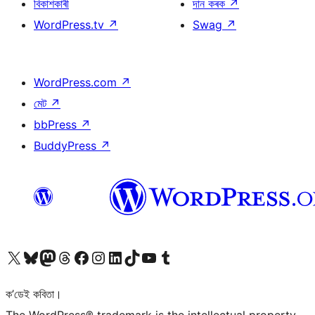
বিকাশকাৰী
দান কৰক
↗
WordPress.tv
↗
Swag
↗
WordPress.com
↗
মেট
↗
bbPress
↗
BuddyPress
↗
আমাৰ X (আগৰ Twitter) একাউণ্টলৈ যাওক
আমাৰ Bluesky একাউণ্টলৈ যাওক
আমাৰ Mastodon একাউণ্টলৈ যাওক
আমাৰ Threads একাউণ্টলৈ যাওক
আমাৰ Facebook পৃষ্ঠালৈ যাওক
আমাৰ Instagram একাউণ্টলৈ যাওক
আমাৰ LinkedIn একাউণ্টলৈ যাওক
আমাৰ TikTok একাউণ্টলৈ যাওক
আমাৰ YouTube চেনেললৈ যাওক
আমাৰ Tumblr একাউণ্টলৈ যাওক
ক’ডেই কবিতা।