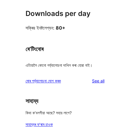
Downloads per day
সক্ৰিয় ইনষ্টলেশ্যন:
80+
ৰে’টিংবোৰ
এতিয়ালৈ কোনো পৰ্য্যালোচনা দাখিল কৰা হোৱা নাই।
reviews
মোৰ পৰ্য্যালোচনা যোগ কৰক
See all
সাহায্য
কিবা ক’বলগীয়া আছে? সহায় লাগে?
সাহায্যৰ ফ’ৰাম চাওক