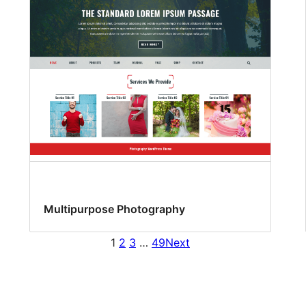
Multipurpose Photography
1
2
3
…
49
Next