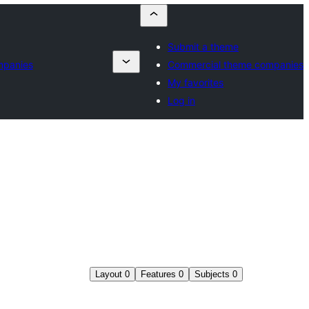
Submit a theme
mpanies
Commercial theme companies
My favorites
Log in
Layout
0
Features
0
Subjects
0