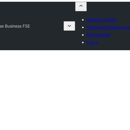
Submit a theme
se Business FSE
Commercial theme co
My favorites
Log in