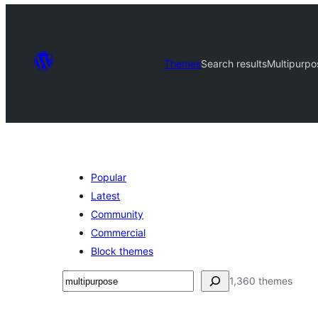
Themes
Search results
Multipurpo
Popular
Latest
Community
Commercial
Block themes
সন্ধান
1,360 themes
কৰক