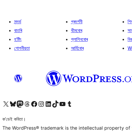
সন্দৰ্ভ
প্ৰদৰ্শনী
শি
বাতৰি
থীমবোৰ
সা
হ’ষ্টিং
প্লাগিনবোৰ
বি
গোপনীয়তা
আৰ্হিবোৰ
W
আমাৰ X (আগৰ Twitter) একাউণ্টলৈ যাওক
আমাৰ Bluesky একাউণ্টলৈ যাওক
আমাৰ Mastodon একাউণ্টলৈ যাওক
আমাৰ Threads একাউণ্টলৈ যাওক
আমাৰ Facebook পৃষ্ঠালৈ যাওক
আমাৰ Instagram একাউণ্টলৈ যাওক
আমাৰ LinkedIn একাউণ্টলৈ যাওক
আমাৰ TikTok একাউণ্টলৈ যাওক
আমাৰ YouTube চেনেললৈ যাওক
আমাৰ Tumblr একাউণ্টলৈ যাওক
ক’ডেই কবিতা।
The WordPress® trademark is the intellectual property of