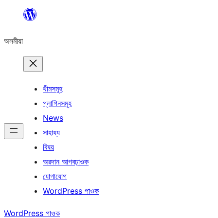
এয়া
এৰি
অসমীয়া
বিষয়বস্তুলৈ
যাওক
থীমসমূহ
প্লাগিনসমূহ
News
সাহায্য
বিষয়
অৱদান আগবঢ়াওক
যোগাযোগ
WordPress পাওক
WordPress পাওক