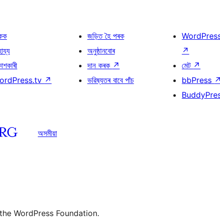
কক
জড়িত হৈ পৰক
WordPres
হায্য
অনুষ্ঠানবোৰ
↗
কাশকাৰী
দান কৰক
↗
মেট
↗
ordPress.tv
↗
ভৱিষ্যতৰ বাবে পাঁচ
bbPress
BuddyPre
অসমীয়া
 the WordPress Foundation.