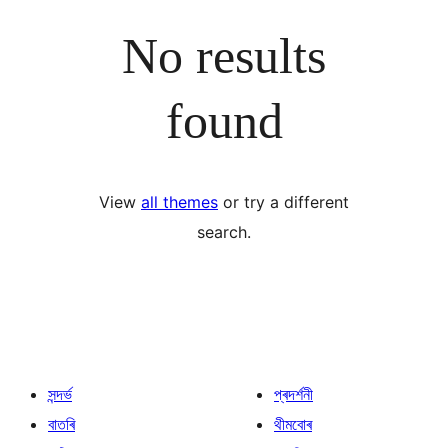
No results
found
View
all themes
or try a different
search.
সন্দৰ্ভ
প্ৰদৰ্শনী
বাতৰি
থীমবোৰ