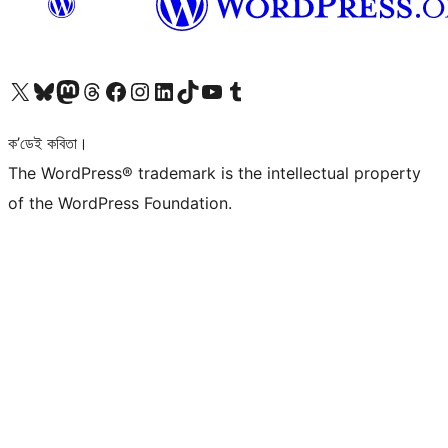
আমাৰ X (আগৰ Twitter) একাউণ্টলৈ যাওক
আমাৰ Bluesky একাউণ্টলৈ যাওক
আমাৰ Mastodon একাউণ্টলৈ যাওক
আমাৰ Threads একাউণ্টলৈ যাওক
আমাৰ Facebook পৃষ্ঠালৈ যাওক
আমাৰ Instagram একাউণ্টলৈ যাওক
আমাৰ LinkedIn একাউণ্টলৈ যাওক
আমাৰ TikTok একাউণ্টলৈ যাওক
আমাৰ YouTube চেনেললৈ যাওক
আমাৰ Tumblr একাউণ্টলৈ যাওক
ক’ডেই কবিতা।
The WordPress® trademark is the intellectual property
of the WordPress Foundation.