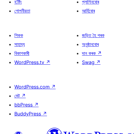
হ’ষ্টিং
প্লাগিনবোৰ
গোপনীয়তা
আৰ্হিবোৰ
শিকক
জড়িত হৈ পৰক
সাহায্য
অনুষ্ঠানবোৰ
বিকাশকাৰী
দান কৰক
↗
WordPress.tv
↗
Swag
↗
WordPress.com
↗
মেট
↗
bbPress
↗
BuddyPress
↗