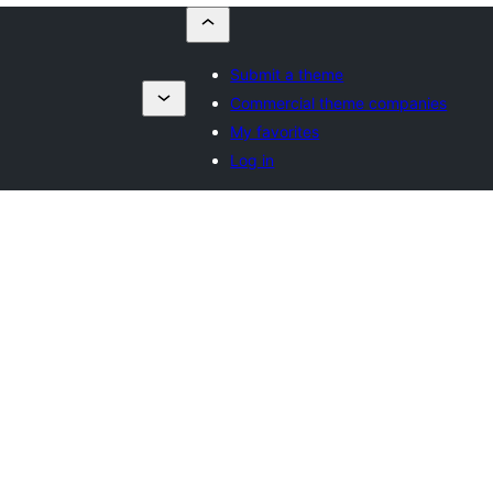
Submit a theme
Commercial theme companies
My favorites
Log in