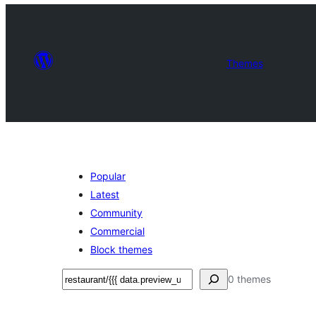
Themes
Popular
Latest
Community
Commercial
Block themes
সন্ধান
0 themes
কৰক