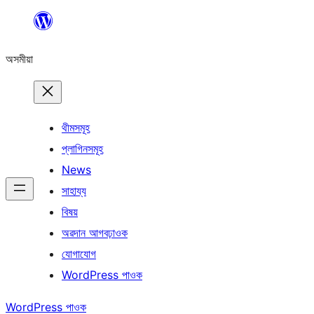
এয়া
এৰি
অসমীয়া
বিষয়বস্তুলৈ
যাওক
থীমসমূহ
প্লাগিনসমূহ
News
সাহায্য
বিষয়
অৱদান আগবঢ়াওক
যোগাযোগ
WordPress পাওক
WordPress পাওক