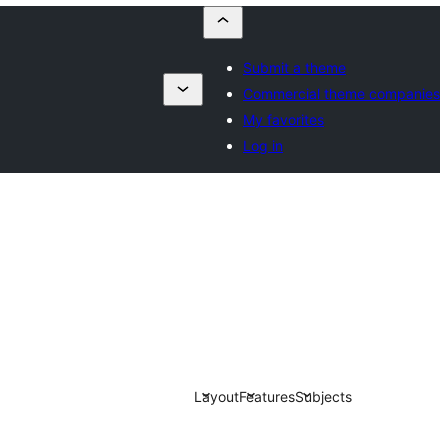
Submit a theme
Commercial theme companies
My favorites
Log in
Layout
Features
Subjects