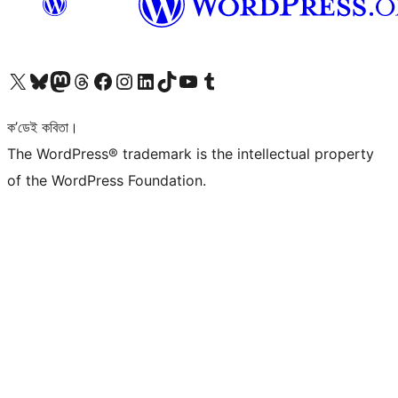
আমাৰ X (আগৰ Twitter) একাউণ্টলৈ যাওক
আমাৰ Bluesky একাউণ্টলৈ যাওক
আমাৰ Mastodon একাউণ্টলৈ যাওক
আমাৰ Threads একাউণ্টলৈ যাওক
আমাৰ Facebook পৃষ্ঠালৈ যাওক
আমাৰ Instagram একাউণ্টলৈ যাওক
আমাৰ LinkedIn একাউণ্টলৈ যাওক
আমাৰ TikTok একাউণ্টলৈ যাওক
আমাৰ YouTube চেনেললৈ যাওক
আমাৰ Tumblr একাউণ্টলৈ যাওক
ক’ডেই কবিতা।
The WordPress® trademark is the intellectual property
of the WordPress Foundation.