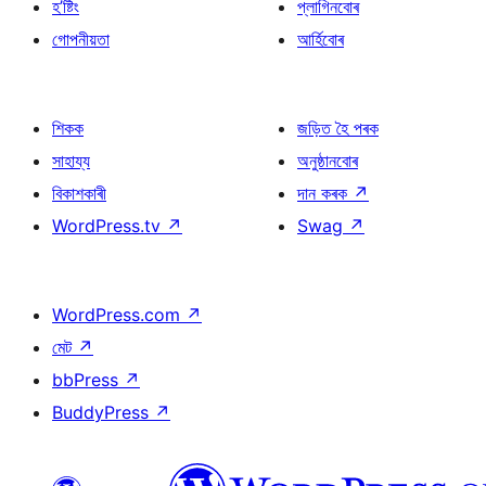
হ’ষ্টিং
প্লাগিনবোৰ
গোপনীয়তা
আৰ্হিবোৰ
শিকক
জড়িত হৈ পৰক
সাহায্য
অনুষ্ঠানবোৰ
বিকাশকাৰী
দান কৰক
↗
WordPress.tv
↗
Swag
↗
WordPress.com
↗
মেট
↗
bbPress
↗
BuddyPress
↗