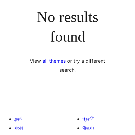
No results
found
View
all themes
or try a different
search.
সন্দৰ্ভ
প্ৰদৰ্শনী
বাতৰি
থীমবোৰ