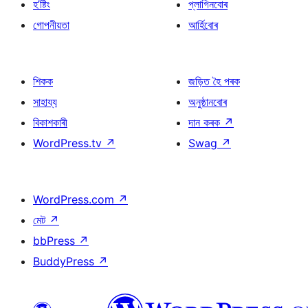
হ’ষ্টিং
প্লাগিনবোৰ
গোপনীয়তা
আৰ্হিবোৰ
শিকক
জড়িত হৈ পৰক
সাহায্য
অনুষ্ঠানবোৰ
বিকাশকাৰী
দান কৰক
↗
WordPress.tv
↗
Swag
↗
WordPress.com
↗
মেট
↗
bbPress
↗
BuddyPress
↗