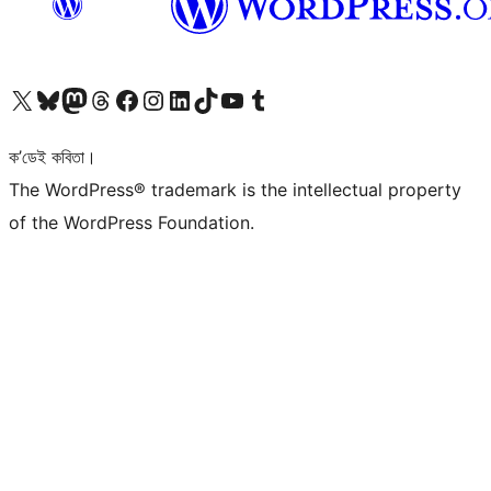
আমাৰ X (আগৰ Twitter) একাউণ্টলৈ যাওক
আমাৰ Bluesky একাউণ্টলৈ যাওক
আমাৰ Mastodon একাউণ্টলৈ যাওক
আমাৰ Threads একাউণ্টলৈ যাওক
আমাৰ Facebook পৃষ্ঠালৈ যাওক
আমাৰ Instagram একাউণ্টলৈ যাওক
আমাৰ LinkedIn একাউণ্টলৈ যাওক
আমাৰ TikTok একাউণ্টলৈ যাওক
আমাৰ YouTube চেনেললৈ যাওক
আমাৰ Tumblr একাউণ্টলৈ যাওক
ক’ডেই কবিতা।
The WordPress® trademark is the intellectual property
of the WordPress Foundation.