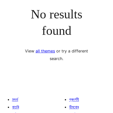
No results
found
View
all themes
or try a different
search.
সন্দৰ্ভ
প্ৰদৰ্শনী
বাতৰি
থীমবোৰ