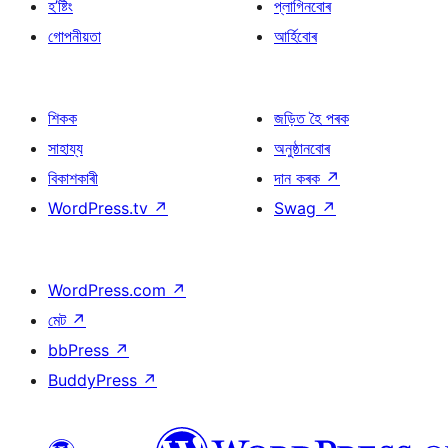
হ’ষ্টিং
প্লাগিনবোৰ
গোপনীয়তা
আৰ্হিবোৰ
শিকক
জড়িত হৈ পৰক
সাহায্য
অনুষ্ঠানবোৰ
বিকাশকাৰী
দান কৰক
↗
WordPress.tv
↗
Swag
↗
WordPress.com
↗
মেট
↗
bbPress
↗
BuddyPress
↗