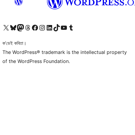
আমাৰ X (আগৰ Twitter) একাউণ্টলৈ যাওক
আমাৰ Bluesky একাউণ্টলৈ যাওক
আমাৰ Mastodon একাউণ্টলৈ যাওক
আমাৰ Threads একাউণ্টলৈ যাওক
আমাৰ Facebook পৃষ্ঠালৈ যাওক
আমাৰ Instagram একাউণ্টলৈ যাওক
আমাৰ LinkedIn একাউণ্টলৈ যাওক
আমাৰ TikTok একাউণ্টলৈ যাওক
আমাৰ YouTube চেনেললৈ যাওক
আমাৰ Tumblr একাউণ্টলৈ যাওক
ক’ডেই কবিতা।
The WordPress® trademark is the intellectual property
of the WordPress Foundation.