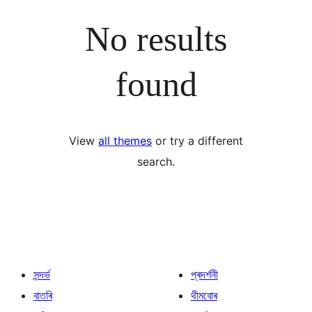
No results
found
View
all themes
or try a different
search.
সন্দৰ্ভ
প্ৰদৰ্শনী
বাতৰি
থীমবোৰ