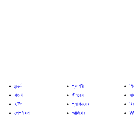
সন্দৰ্ভ
প্ৰদৰ্শনী
শি
বাতৰি
থীমবোৰ
সা
হ’ষ্টিং
প্লাগিনবোৰ
বি
গোপনীয়তা
আৰ্হিবোৰ
W