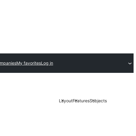
ompanies
My favorites
Log in
Layout
Features
Subjects