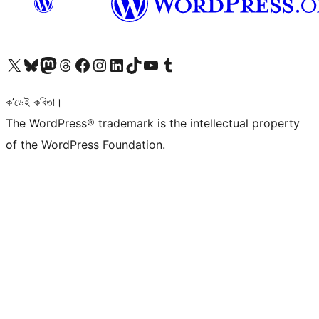
আমাৰ X (আগৰ Twitter) একাউণ্টলৈ যাওক
আমাৰ Bluesky একাউণ্টলৈ যাওক
আমাৰ Mastodon একাউণ্টলৈ যাওক
আমাৰ Threads একাউণ্টলৈ যাওক
আমাৰ Facebook পৃষ্ঠালৈ যাওক
আমাৰ Instagram একাউণ্টলৈ যাওক
আমাৰ LinkedIn একাউণ্টলৈ যাওক
আমাৰ TikTok একাউণ্টলৈ যাওক
আমাৰ YouTube চেনেললৈ যাওক
আমাৰ Tumblr একাউণ্টলৈ যাওক
ক’ডেই কবিতা।
The WordPress® trademark is the intellectual property
of the WordPress Foundation.