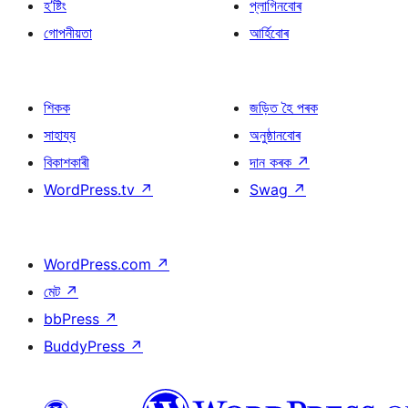
হ’ষ্টিং
প্লাগিনবোৰ
গোপনীয়তা
আৰ্হিবোৰ
শিকক
জড়িত হৈ পৰক
সাহায্য
অনুষ্ঠানবোৰ
বিকাশকাৰী
দান কৰক
↗
WordPress.tv
↗
Swag
↗
WordPress.com
↗
মেট
↗
bbPress
↗
BuddyPress
↗