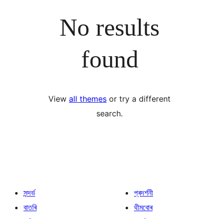
No results
found
View
all themes
or try a different
search.
সন্দৰ্ভ
প্ৰদৰ্শনী
বাতৰি
থীমবোৰ