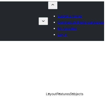
Submit a theme
Commercial theme companies
My favorites
Log in
Layout
Features
Subjects