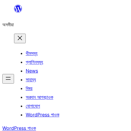
এয়া
এৰি
অসমীয়া
বিষয়বস্তুলৈ
যাওক
থীমসমূহ
প্লাগিনসমূহ
News
সাহায্য
বিষয়
অৱদান আগবঢ়াওক
যোগাযোগ
WordPress পাওক
WordPress পাওক