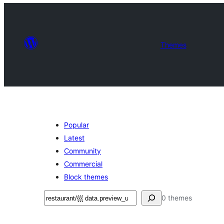
Themes
Popular
Latest
Community
Commercial
Block themes
সন্ধান
0 themes
কৰক