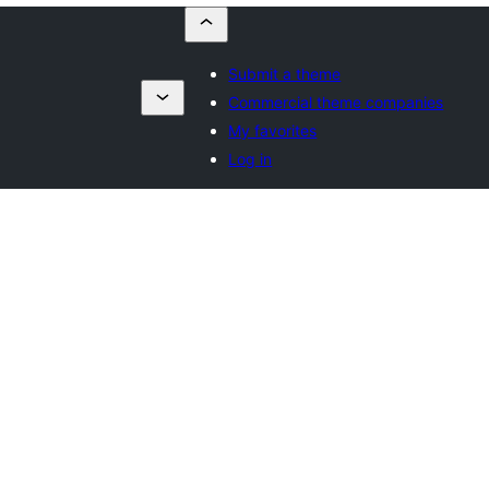
Submit a theme
Commercial theme companies
My favorites
Log in