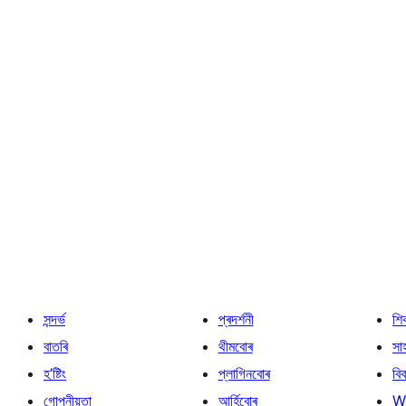
সন্দৰ্ভ
প্ৰদৰ্শনী
শি
বাতৰি
থীমবোৰ
সা
হ’ষ্টিং
প্লাগিনবোৰ
বি
গোপনীয়তা
আৰ্হিবোৰ
W