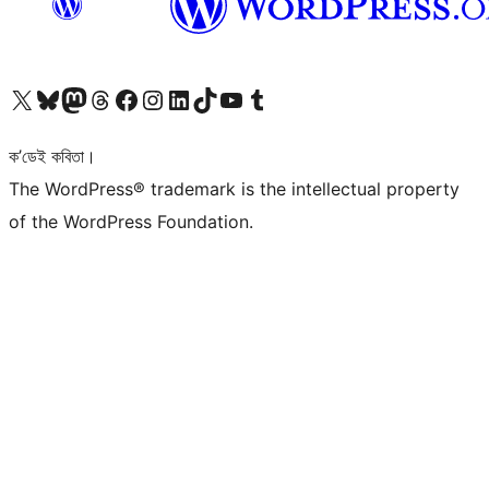
আমাৰ X (আগৰ Twitter) একাউণ্টলৈ যাওক
আমাৰ Bluesky একাউণ্টলৈ যাওক
আমাৰ Mastodon একাউণ্টলৈ যাওক
আমাৰ Threads একাউণ্টলৈ যাওক
আমাৰ Facebook পৃষ্ঠালৈ যাওক
আমাৰ Instagram একাউণ্টলৈ যাওক
আমাৰ LinkedIn একাউণ্টলৈ যাওক
আমাৰ TikTok একাউণ্টলৈ যাওক
আমাৰ YouTube চেনেললৈ যাওক
আমাৰ Tumblr একাউণ্টলৈ যাওক
ক’ডেই কবিতা।
The WordPress® trademark is the intellectual property
of the WordPress Foundation.