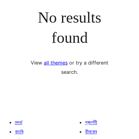
No results
found
View
all themes
or try a different
search.
সন্দৰ্ভ
প্ৰদৰ্শনী
বাতৰি
থীমবোৰ