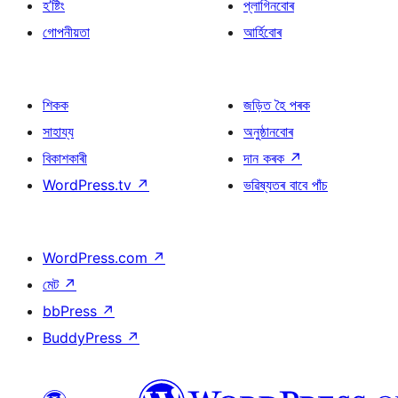
হ’ষ্টিং
প্লাগিনবোৰ
গোপনীয়তা
আৰ্হিবোৰ
শিকক
জড়িত হৈ পৰক
সাহায্য
অনুষ্ঠানবোৰ
বিকাশকাৰী
দান কৰক
↗
WordPress.tv
↗
ভৱিষ্যতৰ বাবে পাঁচ
WordPress.com
↗
মেট
↗
bbPress
↗
BuddyPress
↗