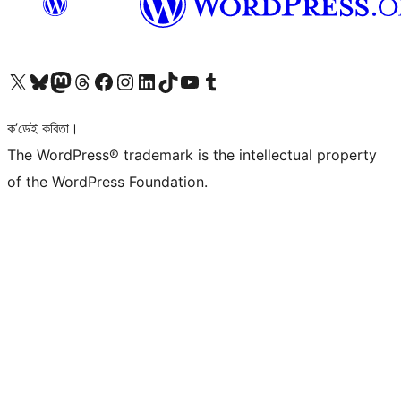
আমাৰ X (আগৰ Twitter) একাউণ্টলৈ যাওক
আমাৰ Bluesky একাউণ্টলৈ যাওক
আমাৰ Mastodon একাউণ্টলৈ যাওক
আমাৰ Threads একাউণ্টলৈ যাওক
আমাৰ Facebook পৃষ্ঠালৈ যাওক
আমাৰ Instagram একাউণ্টলৈ যাওক
আমাৰ LinkedIn একাউণ্টলৈ যাওক
আমাৰ TikTok একাউণ্টলৈ যাওক
আমাৰ YouTube চেনেললৈ যাওক
আমাৰ Tumblr একাউণ্টলৈ যাওক
ক’ডেই কবিতা।
The WordPress® trademark is the intellectual property
of the WordPress Foundation.