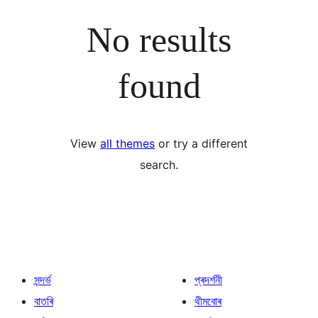
No results
found
View
all themes
or try a different
search.
সন্দৰ্ভ
প্ৰদৰ্শনী
বাতৰি
থীমবোৰ