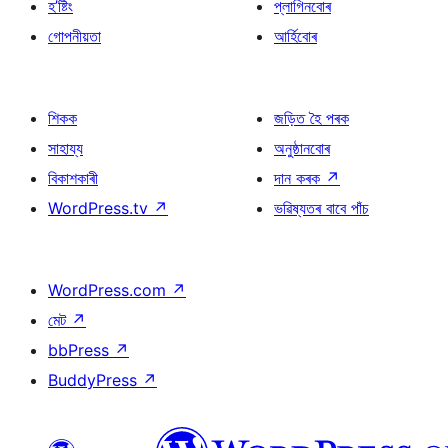
হ’ষ্টিং
প্লাগিনবোৰ
গোপনীয়তা
আৰ্হিবোৰ
শিকক
জড়িত হৈ পৰক
সাহায্য
অনুষ্ঠানবোৰ
বিকাশকাৰী
দান কৰক
↗
WordPress.tv
↗
ভৱিষ্যতৰ বাবে পাঁচ
WordPress.com
↗
মেট
↗
bbPress
↗
BuddyPress
↗