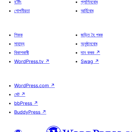
হ’ষ্টিং
প্লাগিনবোৰ
গোপনীয়তা
আৰ্হিবোৰ
শিকক
জড়িত হৈ পৰক
সাহায্য
অনুষ্ঠানবোৰ
বিকাশকাৰী
দান কৰক
↗
WordPress.tv
↗
Swag
↗
WordPress.com
↗
মেট
↗
bbPress
↗
BuddyPress
↗