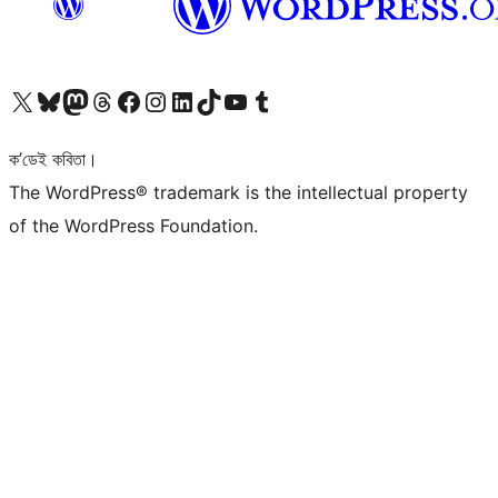
আমাৰ X (আগৰ Twitter) একাউণ্টলৈ যাওক
আমাৰ Bluesky একাউণ্টলৈ যাওক
আমাৰ Mastodon একাউণ্টলৈ যাওক
আমাৰ Threads একাউণ্টলৈ যাওক
আমাৰ Facebook পৃষ্ঠালৈ যাওক
আমাৰ Instagram একাউণ্টলৈ যাওক
আমাৰ LinkedIn একাউণ্টলৈ যাওক
আমাৰ TikTok একাউণ্টলৈ যাওক
আমাৰ YouTube চেনেললৈ যাওক
আমাৰ Tumblr একাউণ্টলৈ যাওক
ক’ডেই কবিতা।
The WordPress® trademark is the intellectual property
of the WordPress Foundation.