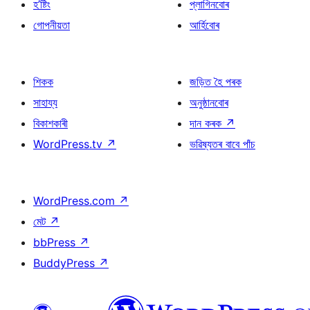
হ’ষ্টিং
প্লাগিনবোৰ
গোপনীয়তা
আৰ্হিবোৰ
শিকক
জড়িত হৈ পৰক
সাহায্য
অনুষ্ঠানবোৰ
বিকাশকাৰী
দান কৰক
↗
WordPress.tv
↗
ভৱিষ্যতৰ বাবে পাঁচ
WordPress.com
↗
মেট
↗
bbPress
↗
BuddyPress
↗