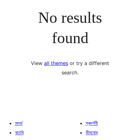
No results
found
View
all themes
or try a different
search.
সন্দৰ্ভ
প্ৰদৰ্শনী
বাতৰি
থীমবোৰ