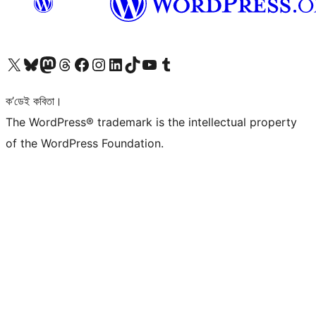
আমাৰ X (আগৰ Twitter) একাউণ্টলৈ যাওক
আমাৰ Bluesky একাউণ্টলৈ যাওক
আমাৰ Mastodon একাউণ্টলৈ যাওক
আমাৰ Threads একাউণ্টলৈ যাওক
আমাৰ Facebook পৃষ্ঠালৈ যাওক
আমাৰ Instagram একাউণ্টলৈ যাওক
আমাৰ LinkedIn একাউণ্টলৈ যাওক
আমাৰ TikTok একাউণ্টলৈ যাওক
আমাৰ YouTube চেনেললৈ যাওক
আমাৰ Tumblr একাউণ্টলৈ যাওক
ক’ডেই কবিতা।
The WordPress® trademark is the intellectual property
of the WordPress Foundation.