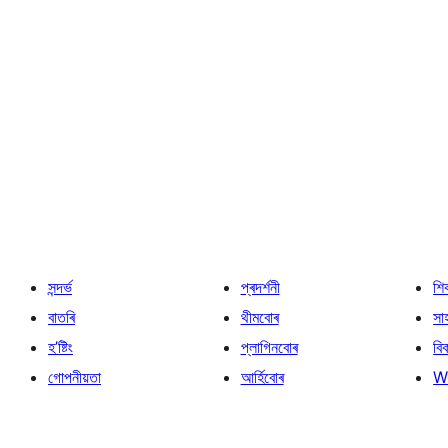
সন্দৰ্ভ
প্ৰদৰ্শনী
শি
বাতৰি
থীমবোৰ
সা
হ’ষ্টিং
প্লাগিনবোৰ
বি
গোপনীয়তা
আৰ্হিবোৰ
W