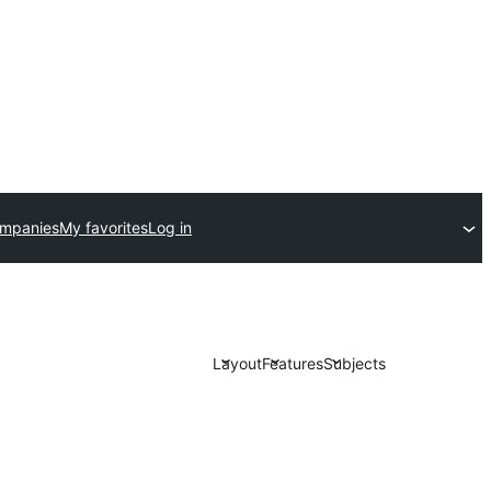
ompanies
My favorites
Log in
Layout
Features
Subjects