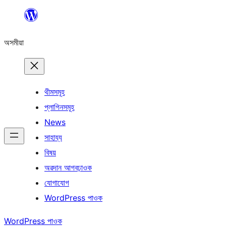
এয়া
এৰি
অসমীয়া
বিষয়বস্তুলৈ
যাওক
থীমসমূহ
প্লাগিনসমূহ
News
সাহায্য
বিষয়
অৱদান আগবঢ়াওক
যোগাযোগ
WordPress পাওক
WordPress পাওক