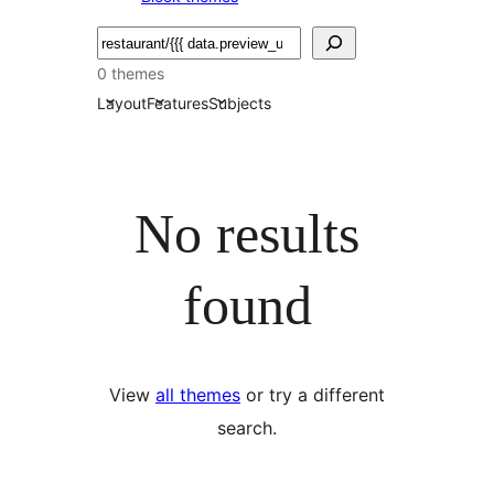
সন্ধান
কৰক
0 themes
Layout
Features
Subjects
No results
found
View
all themes
or try a different
search.