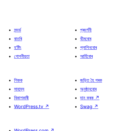
সন্দৰ্ভ
প্ৰদৰ্শনী
বাতৰি
থীমবোৰ
হ’ষ্টিং
প্লাগিনবোৰ
গোপনীয়তা
আৰ্হিবোৰ
শিকক
জড়িত হৈ পৰক
সাহায্য
অনুষ্ঠানবোৰ
বিকাশকাৰী
দান কৰক
↗
WordPress.tv
↗
Swag
↗
WordPress.com
↗