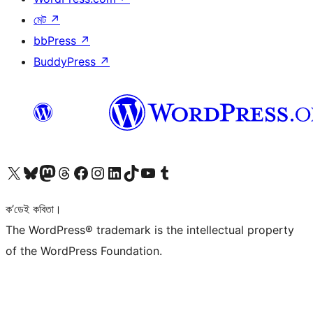
মেট
↗
bbPress
↗
BuddyPress
↗
আমাৰ X (আগৰ Twitter) একাউণ্টলৈ যাওক
আমাৰ Bluesky একাউণ্টলৈ যাওক
আমাৰ Mastodon একাউণ্টলৈ যাওক
আমাৰ Threads একাউণ্টলৈ যাওক
আমাৰ Facebook পৃষ্ঠালৈ যাওক
আমাৰ Instagram একাউণ্টলৈ যাওক
আমাৰ LinkedIn একাউণ্টলৈ যাওক
আমাৰ TikTok একাউণ্টলৈ যাওক
আমাৰ YouTube চেনেললৈ যাওক
আমাৰ Tumblr একাউণ্টলৈ যাওক
ক’ডেই কবিতা।
The WordPress® trademark is the intellectual property
of the WordPress Foundation.