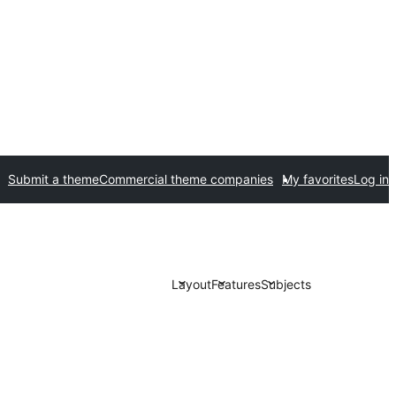
Submit a theme
Commercial theme companies
My favorites
Log in
Layout
Features
Subjects