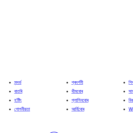
সন্দৰ্ভ
প্ৰদৰ্শনী
শি
বাতৰি
থীমবোৰ
সা
হ’ষ্টিং
প্লাগিনবোৰ
বি
গোপনীয়তা
আৰ্হিবোৰ
W