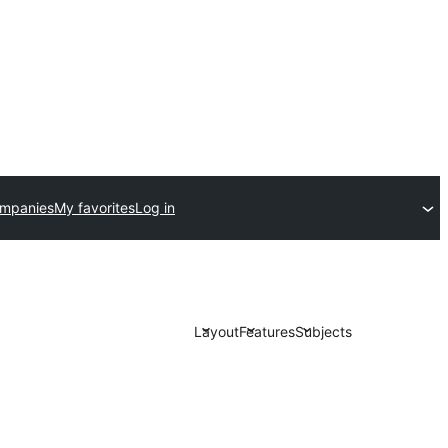
ompanies
My favorites
Log in
Layout
Features
Subjects