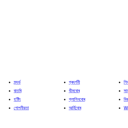
সন্দৰ্ভ
প্ৰদৰ্শনী
শি
বাতৰি
থীমবোৰ
সা
হ’ষ্টিং
প্লাগিনবোৰ
বি
গোপনীয়তা
আৰ্হিবোৰ
W