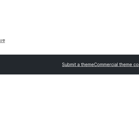
ওক
Submit a theme
Commercial theme c