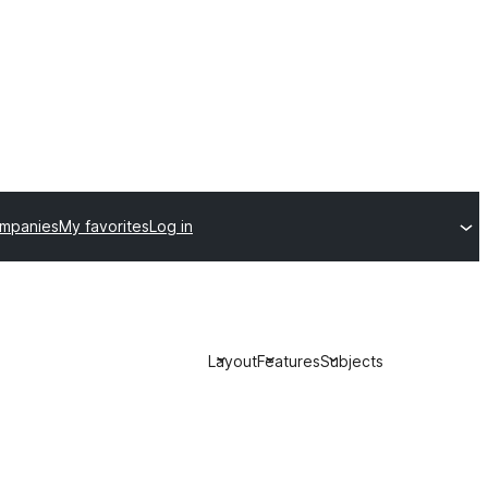
ompanies
My favorites
Log in
Layout
Features
Subjects