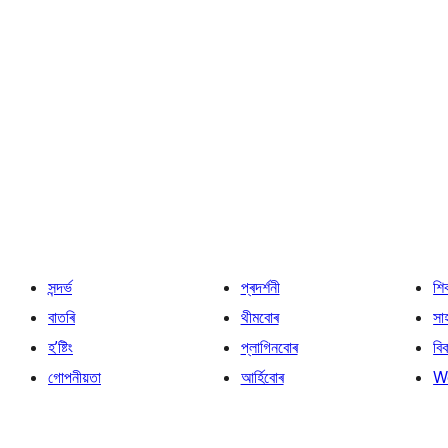
সন্দৰ্ভ
প্ৰদৰ্শনী
শি
বাতৰি
থীমবোৰ
সা
হ’ষ্টিং
প্লাগিনবোৰ
বি
গোপনীয়তা
আৰ্হিবোৰ
W