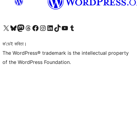
আমাৰ X (আগৰ Twitter) একাউণ্টলৈ যাওক
আমাৰ Bluesky একাউণ্টলৈ যাওক
আমাৰ Mastodon একাউণ্টলৈ যাওক
আমাৰ Threads একাউণ্টলৈ যাওক
আমাৰ Facebook পৃষ্ঠালৈ যাওক
আমাৰ Instagram একাউণ্টলৈ যাওক
আমাৰ LinkedIn একাউণ্টলৈ যাওক
আমাৰ TikTok একাউণ্টলৈ যাওক
আমাৰ YouTube চেনেললৈ যাওক
আমাৰ Tumblr একাউণ্টলৈ যাওক
ক’ডেই কবিতা।
The WordPress® trademark is the intellectual property
of the WordPress Foundation.