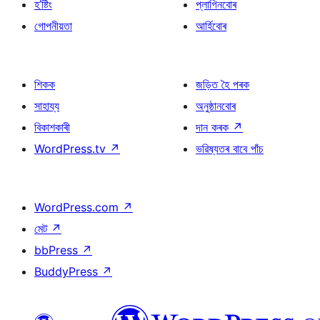
হ’ষ্টিং
প্লাগিনবোৰ
গোপনীয়তা
আৰ্হিবোৰ
শিকক
জড়িত হৈ পৰক
সাহায্য
অনুষ্ঠানবোৰ
বিকাশকাৰী
দান কৰক
↗
WordPress.tv
↗
ভৱিষ্যতৰ বাবে পাঁচ
WordPress.com
↗
মেট
↗
bbPress
↗
BuddyPress
↗