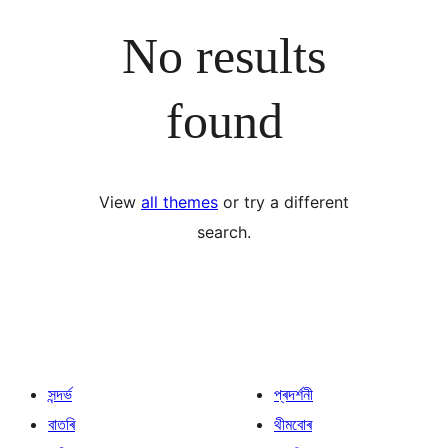
No results
found
View
all themes
or try a different
search.
সন্দৰ্ভ
প্ৰদৰ্শনী
বাতৰি
থীমবোৰ