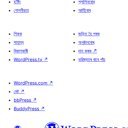
হ’ষ্টিং
প্লাগিনবোৰ
গোপনীয়তা
আৰ্হিবোৰ
শিকক
জড়িত হৈ পৰক
সাহায্য
অনুষ্ঠানবোৰ
বিকাশকাৰী
দান কৰক
↗
WordPress.tv
↗
ভৱিষ্যতৰ বাবে পাঁচ
WordPress.com
↗
মেট
↗
bbPress
↗
BuddyPress
↗