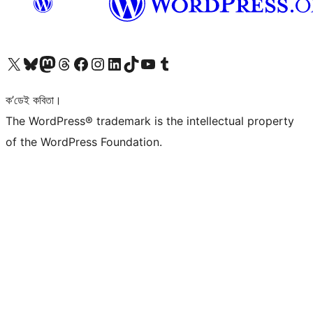
আমাৰ X (আগৰ Twitter) একাউণ্টলৈ যাওক
আমাৰ Bluesky একাউণ্টলৈ যাওক
আমাৰ Mastodon একাউণ্টলৈ যাওক
আমাৰ Threads একাউণ্টলৈ যাওক
আমাৰ Facebook পৃষ্ঠালৈ যাওক
আমাৰ Instagram একাউণ্টলৈ যাওক
আমাৰ LinkedIn একাউণ্টলৈ যাওক
আমাৰ TikTok একাউণ্টলৈ যাওক
আমাৰ YouTube চেনেললৈ যাওক
আমাৰ Tumblr একাউণ্টলৈ যাওক
ক’ডেই কবিতা।
The WordPress® trademark is the intellectual property
of the WordPress Foundation.