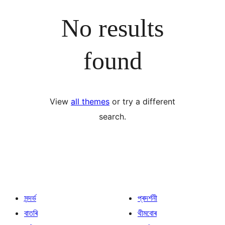
No results
found
View
all themes
or try a different
search.
সন্দৰ্ভ
প্ৰদৰ্শনী
বাতৰি
থীমবোৰ