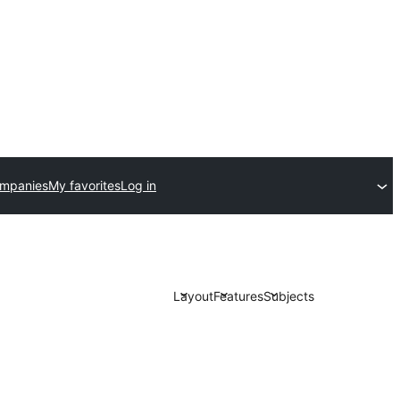
ompanies
My favorites
Log in
Layout
Features
Subjects