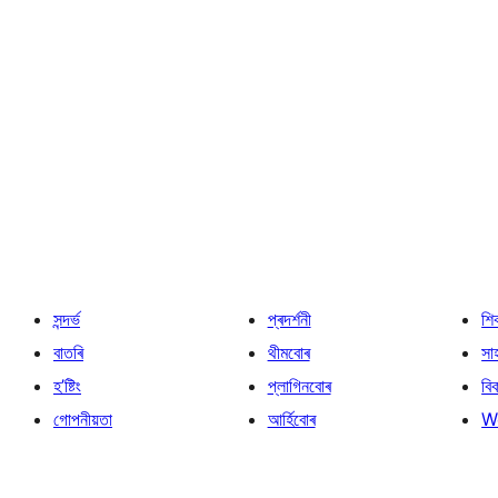
সন্দৰ্ভ
প্ৰদৰ্শনী
শি
বাতৰি
থীমবোৰ
সা
হ’ষ্টিং
প্লাগিনবোৰ
বি
গোপনীয়তা
আৰ্হিবোৰ
W