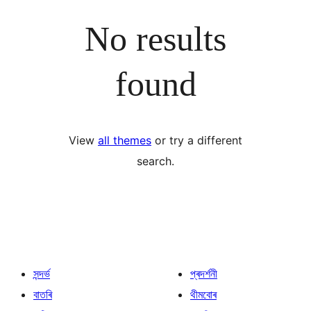
No results
found
View
all themes
or try a different
search.
সন্দৰ্ভ
প্ৰদৰ্শনী
বাতৰি
থীমবোৰ