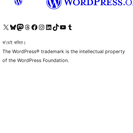
আমাৰ X (আগৰ Twitter) একাউণ্টলৈ যাওক
আমাৰ Bluesky একাউণ্টলৈ যাওক
আমাৰ Mastodon একাউণ্টলৈ যাওক
আমাৰ Threads একাউণ্টলৈ যাওক
আমাৰ Facebook পৃষ্ঠালৈ যাওক
আমাৰ Instagram একাউণ্টলৈ যাওক
আমাৰ LinkedIn একাউণ্টলৈ যাওক
আমাৰ TikTok একাউণ্টলৈ যাওক
আমাৰ YouTube চেনেললৈ যাওক
আমাৰ Tumblr একাউণ্টলৈ যাওক
ক’ডেই কবিতা।
The WordPress® trademark is the intellectual property
of the WordPress Foundation.