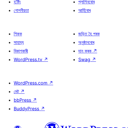
হ’ষ্টিং
প্লাগিনবোৰ
গোপনীয়তা
আৰ্হিবোৰ
শিকক
জড়িত হৈ পৰক
সাহায্য
অনুষ্ঠানবোৰ
বিকাশকাৰী
দান কৰক
↗
WordPress.tv
↗
Swag
↗
WordPress.com
↗
মেট
↗
bbPress
↗
BuddyPress
↗