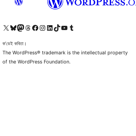
আমাৰ X (আগৰ Twitter) একাউণ্টলৈ যাওক
আমাৰ Bluesky একাউণ্টলৈ যাওক
আমাৰ Mastodon একাউণ্টলৈ যাওক
আমাৰ Threads একাউণ্টলৈ যাওক
আমাৰ Facebook পৃষ্ঠালৈ যাওক
আমাৰ Instagram একাউণ্টলৈ যাওক
আমাৰ LinkedIn একাউণ্টলৈ যাওক
আমাৰ TikTok একাউণ্টলৈ যাওক
আমাৰ YouTube চেনেললৈ যাওক
আমাৰ Tumblr একাউণ্টলৈ যাওক
ক’ডেই কবিতা।
The WordPress® trademark is the intellectual property
of the WordPress Foundation.