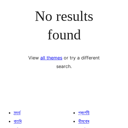
No results
found
View
all themes
or try a different
search.
সন্দৰ্ভ
প্ৰদৰ্শনী
বাতৰি
থীমবোৰ