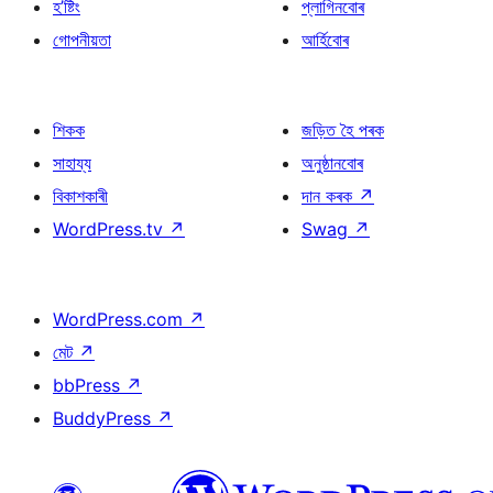
হ’ষ্টিং
প্লাগিনবোৰ
গোপনীয়তা
আৰ্হিবোৰ
শিকক
জড়িত হৈ পৰক
সাহায্য
অনুষ্ঠানবোৰ
বিকাশকাৰী
দান কৰক
↗
WordPress.tv
↗
Swag
↗
WordPress.com
↗
মেট
↗
bbPress
↗
BuddyPress
↗