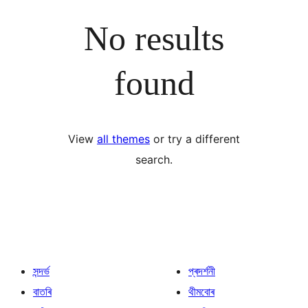
No results
found
View
all themes
or try a different
search.
সন্দৰ্ভ
প্ৰদৰ্শনী
বাতৰি
থীমবোৰ