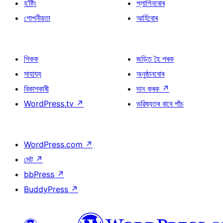
হ’ষ্টিং
প্লাগিনবোৰ
গোপনীয়তা
আৰ্হিবোৰ
শিকক
জড়িত হৈ পৰক
সাহায্য
অনুষ্ঠানবোৰ
বিকাশকাৰী
দান কৰক
↗
WordPress.tv
↗
ভৱিষ্যতৰ বাবে পাঁচ
WordPress.com
↗
মেট
↗
bbPress
↗
BuddyPress
↗