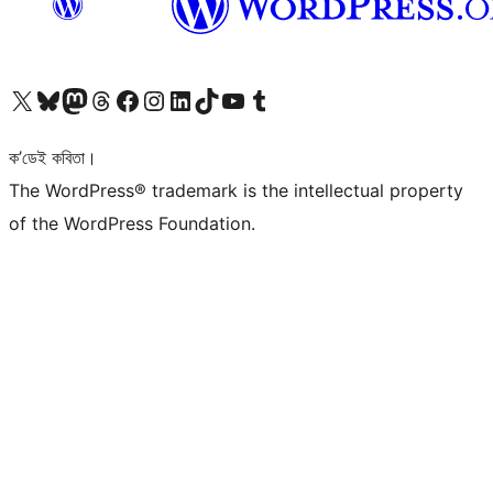
আমাৰ X (আগৰ Twitter) একাউণ্টলৈ যাওক
আমাৰ Bluesky একাউণ্টলৈ যাওক
আমাৰ Mastodon একাউণ্টলৈ যাওক
আমাৰ Threads একাউণ্টলৈ যাওক
আমাৰ Facebook পৃষ্ঠালৈ যাওক
আমাৰ Instagram একাউণ্টলৈ যাওক
আমাৰ LinkedIn একাউণ্টলৈ যাওক
আমাৰ TikTok একাউণ্টলৈ যাওক
আমাৰ YouTube চেনেললৈ যাওক
আমাৰ Tumblr একাউণ্টলৈ যাওক
ক’ডেই কবিতা।
The WordPress® trademark is the intellectual property
of the WordPress Foundation.