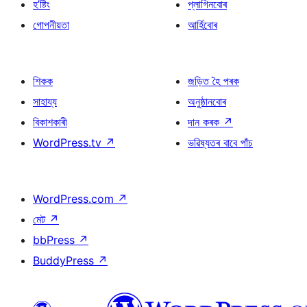
হ’ষ্টিং
প্লাগিনবোৰ
গোপনীয়তা
আৰ্হিবোৰ
শিকক
জড়িত হৈ পৰক
সাহায্য
অনুষ্ঠানবোৰ
বিকাশকাৰী
দান কৰক
↗
WordPress.tv
↗
ভৱিষ্যতৰ বাবে পাঁচ
WordPress.com
↗
মেট
↗
bbPress
↗
BuddyPress
↗