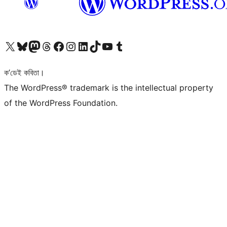
আমাৰ X (আগৰ Twitter) একাউণ্টলৈ যাওক
আমাৰ Bluesky একাউণ্টলৈ যাওক
আমাৰ Mastodon একাউণ্টলৈ যাওক
আমাৰ Threads একাউণ্টলৈ যাওক
আমাৰ Facebook পৃষ্ঠালৈ যাওক
আমাৰ Instagram একাউণ্টলৈ যাওক
আমাৰ LinkedIn একাউণ্টলৈ যাওক
আমাৰ TikTok একাউণ্টলৈ যাওক
আমাৰ YouTube চেনেললৈ যাওক
আমাৰ Tumblr একাউণ্টলৈ যাওক
ক’ডেই কবিতা।
The WordPress® trademark is the intellectual property
of the WordPress Foundation.