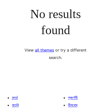
No results
found
View
all themes
or try a different
search.
সন্দৰ্ভ
প্ৰদৰ্শনী
বাতৰি
থীমবোৰ