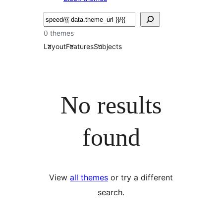
সন্ধান
কৰক
0 themes
Layout
Features
Subjects
No results
found
View
all themes
or try a different
search.