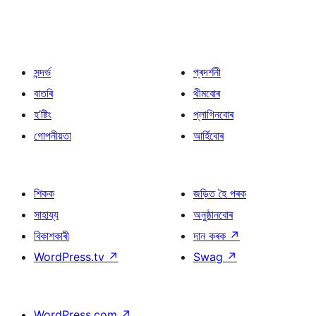
সন্দৰ্ভ
প্ৰদৰ্শনী
বাতৰি
থীমবোৰ
হ’ষ্টিং
প্লাগিনবোৰ
গোপনীয়তা
আৰ্হিবোৰ
শিকক
জড়িত হৈ পৰক
সাহায্য
অনুষ্ঠানবোৰ
বিকাশকাৰী
দান কৰক
↗
WordPress.tv
↗
Swag
↗
WordPress.com
↗