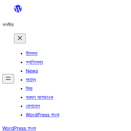
এয়া
এৰি
অসমীয়া
বিষয়বস্তুলৈ
যাওক
থীমসমূহ
প্লাগিনসমূহ
News
সাহায্য
বিষয়
অৱদান আগবঢ়াওক
যোগাযোগ
WordPress পাওক
WordPress পাওক