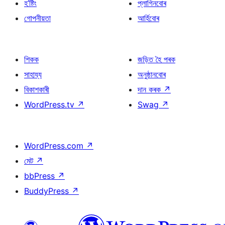
হ’ষ্টিং
প্লাগিনবোৰ
গোপনীয়তা
আৰ্হিবোৰ
শিকক
জড়িত হৈ পৰক
সাহায্য
অনুষ্ঠানবোৰ
বিকাশকাৰী
দান কৰক
↗
WordPress.tv
↗
Swag
↗
WordPress.com
↗
মেট
↗
bbPress
↗
BuddyPress
↗