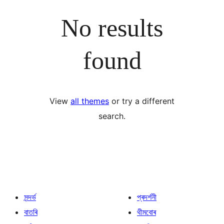
No results
found
View
all themes
or try a different
search.
সন্দৰ্ভ
প্ৰদৰ্শনী
বাতৰি
থীমবোৰ