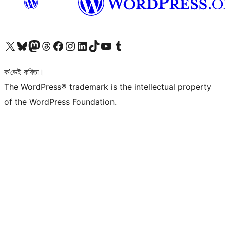
আমাৰ X (আগৰ Twitter) একাউণ্টলৈ যাওক
আমাৰ Bluesky একাউণ্টলৈ যাওক
আমাৰ Mastodon একাউণ্টলৈ যাওক
আমাৰ Threads একাউণ্টলৈ যাওক
আমাৰ Facebook পৃষ্ঠালৈ যাওক
আমাৰ Instagram একাউণ্টলৈ যাওক
আমাৰ LinkedIn একাউণ্টলৈ যাওক
আমাৰ TikTok একাউণ্টলৈ যাওক
আমাৰ YouTube চেনেললৈ যাওক
আমাৰ Tumblr একাউণ্টলৈ যাওক
ক’ডেই কবিতা।
The WordPress® trademark is the intellectual property
of the WordPress Foundation.