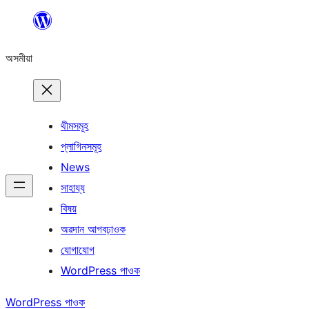
এয়া
এৰি
অসমীয়া
বিষয়বস্তুলৈ
যাওক
থীমসমূহ
প্লাগিনসমূহ
News
সাহায্য
বিষয়
অৱদান আগবঢ়াওক
যোগাযোগ
WordPress পাওক
WordPress পাওক