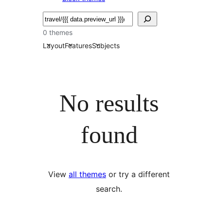
সন্ধান
কৰক
0 themes
Layout
Features
Subjects
No results
found
View
all themes
or try a different
search.