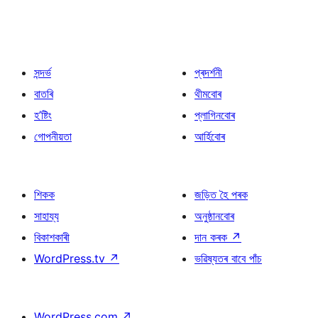
সন্দৰ্ভ
প্ৰদৰ্শনী
বাতৰি
থীমবোৰ
হ’ষ্টিং
প্লাগিনবোৰ
গোপনীয়তা
আৰ্হিবোৰ
শিকক
জড়িত হৈ পৰক
সাহায্য
অনুষ্ঠানবোৰ
বিকাশকাৰী
দান কৰক
↗
WordPress.tv
↗
ভৱিষ্যতৰ বাবে পাঁচ
WordPress.com
↗