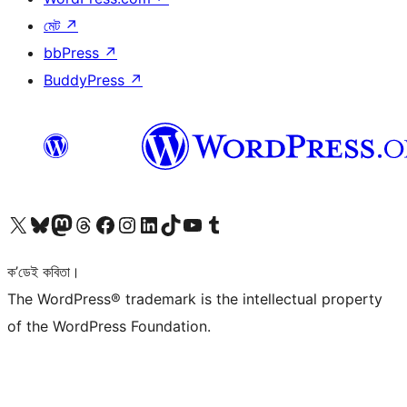
মেট
↗
bbPress
↗
BuddyPress
↗
আমাৰ X (আগৰ Twitter) একাউণ্টলৈ যাওক
আমাৰ Bluesky একাউণ্টলৈ যাওক
আমাৰ Mastodon একাউণ্টলৈ যাওক
আমাৰ Threads একাউণ্টলৈ যাওক
আমাৰ Facebook পৃষ্ঠালৈ যাওক
আমাৰ Instagram একাউণ্টলৈ যাওক
আমাৰ LinkedIn একাউণ্টলৈ যাওক
আমাৰ TikTok একাউণ্টলৈ যাওক
আমাৰ YouTube চেনেললৈ যাওক
আমাৰ Tumblr একাউণ্টলৈ যাওক
ক’ডেই কবিতা।
The WordPress® trademark is the intellectual property
of the WordPress Foundation.