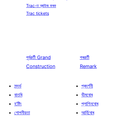
Trac-ত ব্ৰাউজ কৰক
Trac tickets
পূৰ্বৱৰ্তী
Grand
পৰৱৰ্তী
Construction
Remark
সন্দৰ্ভ
প্ৰদৰ্শনী
বাতৰি
থীমবোৰ
হ’ষ্টিং
প্লাগিনবোৰ
গোপনীয়তা
আৰ্হিবোৰ