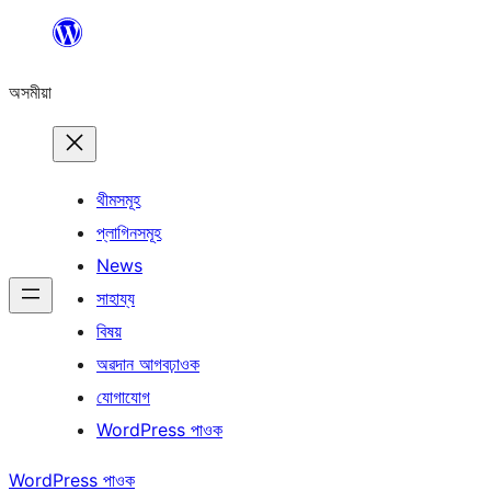
এয়া
এৰি
অসমীয়া
বিষয়বস্তুলৈ
যাওক
থীমসমূহ
প্লাগিনসমূহ
News
সাহায্য
বিষয়
অৱদান আগবঢ়াওক
যোগাযোগ
WordPress পাওক
WordPress পাওক