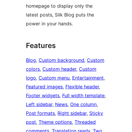
homepage to display only the
latest posts, Silk Blog puts the
power in your hands.
Features
Blog
, 
Custom background
, 
Custom
colors
, 
Custom header
, 
Custom
logo
, 
Custom menu
, 
Entertainment
, 
Featured images
, 
Flexible header
, 
Footer widgets
, 
Full width template
, 
Left sidebar
, 
News
, 
One column
, 
Post formats
, 
Right sidebar
, 
Sticky
post
, 
Theme options
, 
Threaded
comments
, 
Translation ready
, 
Two