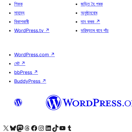
শিকক
জড়িত হৈ পৰক
সাহায্য
অনুষ্ঠানবোৰ
বিকাশকাৰী
দান কৰক
↗
WordPress.tv
↗
ভৱিষ্যতৰ বাবে পাঁচ
WordPress.com
↗
মেট
↗
bbPress
↗
BuddyPress
↗
আমাৰ X (আগৰ Twitter) একাউণ্টলৈ যাওক
আমাৰ Bluesky একাউণ্টলৈ যাওক
আমাৰ Mastodon একাউণ্টলৈ যাওক
আমাৰ Threads একাউণ্টলৈ যাওক
আমাৰ Facebook পৃষ্ঠালৈ যাওক
আমাৰ Instagram একাউণ্টলৈ যাওক
আমাৰ LinkedIn একাউণ্টলৈ যাওক
আমাৰ TikTok একাউণ্টলৈ যাওক
আমাৰ YouTube চেনেললৈ যাওক
আমাৰ Tumblr একাউণ্টলৈ যাওক