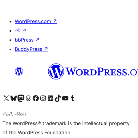
WordPress.com
↗
মেট
↗
bbPress
↗
BuddyPress
↗
আমাৰ X (আগৰ Twitter) একাউণ্টলৈ যাওক
আমাৰ Bluesky একাউণ্টলৈ যাওক
আমাৰ Mastodon একাউণ্টলৈ যাওক
আমাৰ Threads একাউণ্টলৈ যাওক
আমাৰ Facebook পৃষ্ঠালৈ যাওক
আমাৰ Instagram একাউণ্টলৈ যাওক
আমাৰ LinkedIn একাউণ্টলৈ যাওক
আমাৰ TikTok একাউণ্টলৈ যাওক
আমাৰ YouTube চেনেললৈ যাওক
আমাৰ Tumblr একাউণ্টলৈ যাওক
ক’ডেই কবিতা।
The WordPress® trademark is the intellectual property
of the WordPress Foundation.