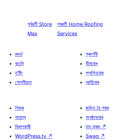
পূৰ্বৱৰ্তী
Store
পৰৱৰ্তী
Home Roofing
Max
Services
সন্দৰ্ভ
প্ৰদৰ্শনী
বাতৰি
থীমবোৰ
হ’ষ্টিং
প্লাগিনবোৰ
গোপনীয়তা
আৰ্হিবোৰ
শিকক
জড়িত হৈ পৰক
সাহায্য
অনুষ্ঠানবোৰ
বিকাশকাৰী
দান কৰক
↗
WordPress.tv
↗
Swag
↗