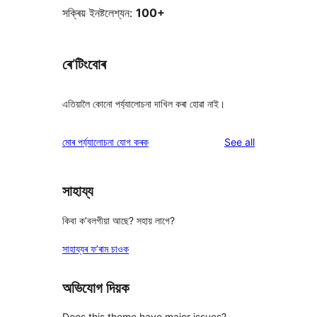
সক্ৰিয় ইনষ্টলেশ্যন:
100+
ৰে’টিংবোৰ
এতিয়ালৈ কোনো পৰ্য্যালোচনা দাখিল কৰা হোৱা নাই।
reviews
মোৰ পৰ্য্যালোচনা যোগ কৰক
See all
সাহায্য
কিবা ক’বলগীয়া আছে? সহায় লাগে?
সাহায্যৰ ফ’ৰাম চাওক
অভিযোগ দিয়ক
Does this theme have major issues?