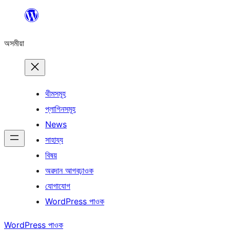
এয়া
এৰি
অসমীয়া
বিষয়বস্তুলৈ
যাওক
থীমসমূহ
প্লাগিনসমূহ
News
সাহায্য
বিষয়
অৱদান আগবঢ়াওক
যোগাযোগ
WordPress পাওক
WordPress পাওক