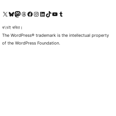
আমাৰ X (আগৰ Twitter) একাউণ্টলৈ যাওক
আমাৰ Bluesky একাউণ্টলৈ যাওক
আমাৰ Mastodon একাউণ্টলৈ যাওক
আমাৰ Threads একাউণ্টলৈ যাওক
আমাৰ Facebook পৃষ্ঠালৈ যাওক
আমাৰ Instagram একাউণ্টলৈ যাওক
আমাৰ LinkedIn একাউণ্টলৈ যাওক
আমাৰ TikTok একাউণ্টলৈ যাওক
আমাৰ YouTube চেনেললৈ যাওক
আমাৰ Tumblr একাউণ্টলৈ যাওক
ক’ডেই কবিতা।
The WordPress® trademark is the intellectual property
of the WordPress Foundation.