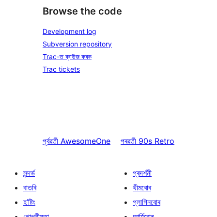
Browse the code
Development log
Subversion repository
Trac-ত ব্ৰাউজ কৰক
Trac tickets
পূৰ্বৱৰ্তী
AwesomeOne
পৰৱৰ্তী
90s Retro
সন্দৰ্ভ
প্ৰদৰ্শনী
বাতৰি
থীমবোৰ
হ’ষ্টিং
প্লাগিনবোৰ
গোপনীয়তা
আৰ্হিবোৰ