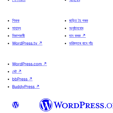
শিকক
জড়িত হৈ পৰক
সাহায্য
অনুষ্ঠানবোৰ
বিকাশকাৰী
দান কৰক
↗
WordPress.tv
↗
ভৱিষ্যতৰ বাবে পাঁচ
WordPress.com
↗
মেট
↗
bbPress
↗
BuddyPress
↗