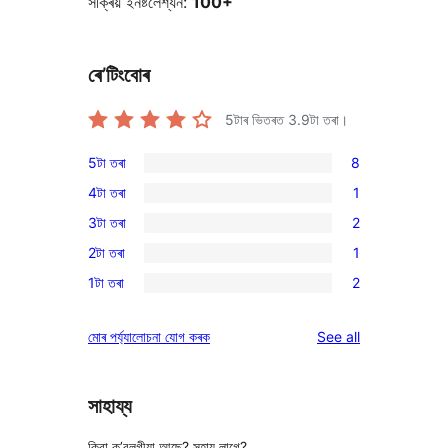
সক্ৰিয় ইনষ্টলেশ্যন:
100+
ৰে’টিংবোৰ
5টাৰ ভিতৰত
3.9
টা তৰা।
5টা তৰা
8
8
4টা তৰা
1
5-
1
3টা তৰা
2
star
4-
2
reviews
2টা তৰা
1
star
3-
1
review
1টা তৰা
2
star
2-
2
reviews
star
1-
reviews
মোৰ পৰ্য্যালোচনা যোগ কৰক
See all
review
star
reviews
সাহায্য
কিবা ক’বলগীয়া আছে? সহায় লাগে?