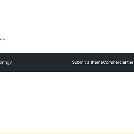
াওক
pringy
Submit a theme
Commercial th