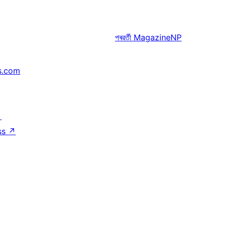
পৰৱৰ্তী
MagazineNP
s.com
↗
ss
↗