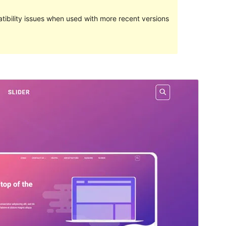
ibility issues when used with more recent versions
পূৰ্বদৰ্শন
ডাউনল’ড
Version
1.1.0
Last updated
জুলাই 27, 2022
Active installations
100+
PHP version
5.2
Theme homepage