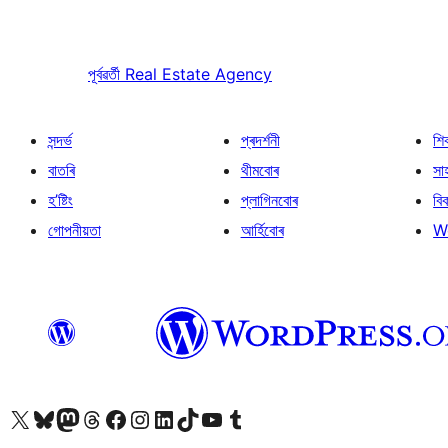
পূৰ্বৱৰ্তী
Real Estate Agency
সন্দৰ্ভ
প্ৰদৰ্শনী
শি
বাতৰি
থীমবোৰ
সা
হ’ষ্টিং
প্লাগিনবোৰ
বি
গোপনীয়তা
আৰ্হিবোৰ
W
আমাৰ X (আগৰ Twitter) একাউণ্টলৈ যাওক
আমাৰ Bluesky একাউণ্টলৈ যাওক
আমাৰ Mastodon একাউণ্টলৈ যাওক
আমাৰ Threads একাউণ্টলৈ যাওক
আমাৰ Facebook পৃষ্ঠালৈ যাওক
আমাৰ Instagram একাউণ্টলৈ যাওক
আমাৰ LinkedIn একাউণ্টলৈ যাওক
আমাৰ TikTok একাউণ্টলৈ যাওক
আমাৰ YouTube চেনেললৈ যাওক
আমাৰ Tumblr একাউণ্টলৈ যাওক