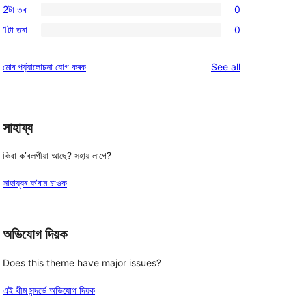
reviews
2টা তৰা
0
star
3-
0
reviews
1টা তৰা
0
star
2-
0
reviews
star
1-
reviews
মোৰ পৰ্য্যালোচনা যোগ কৰক
See all
reviews
star
reviews
সাহায্য
কিবা ক’বলগীয়া আছে? সহায় লাগে?
সাহায্যৰ ফ’ৰাম চাওক
অভিযোগ দিয়ক
Does this theme have major issues?
এই থীম সন্দৰ্ভে অভিযোগ দিয়ক