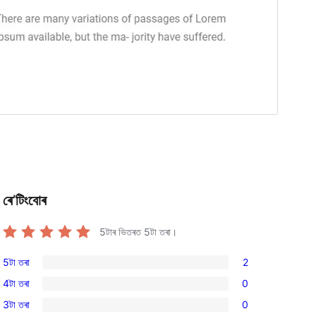
ৰে’টিংবোৰ
5টাৰ ভিতৰত
5
টা তৰা।
5টা তৰা
2
2
4টা তৰা
0
5-
0
3টা তৰা
0
star
4-
0