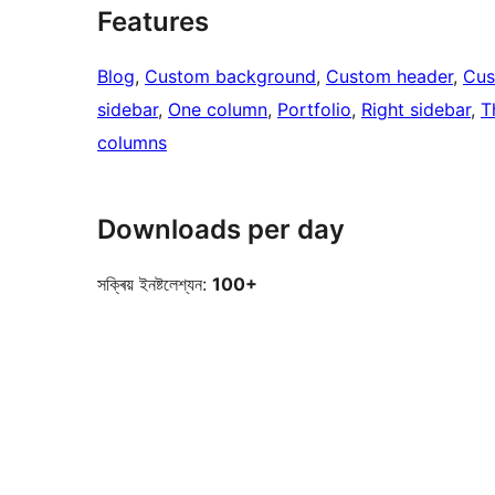
Features
Blog
, 
Custom background
, 
Custom header
, 
Cus
sidebar
, 
One column
, 
Portfolio
, 
Right sidebar
, 
T
columns
Downloads per day
সক্ৰিয় ইনষ্টলেশ্যন:
100+