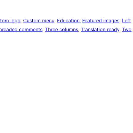
tom logo
, 
Custom menu
, 
Education
, 
Featured images
, 
Left
hreaded comments
, 
Three columns
, 
Translation ready
, 
Two