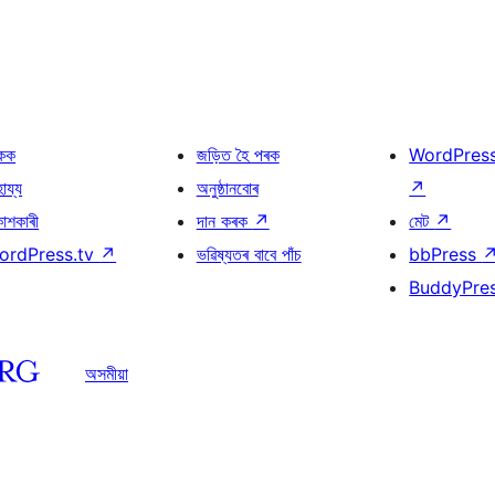
কক
জড়িত হৈ পৰক
WordPres
হায্য
অনুষ্ঠানবোৰ
↗
কাশকাৰী
দান কৰক
↗
মেট
↗
ordPress.tv
↗
ভৱিষ্যতৰ বাবে পাঁচ
bbPress
BuddyPre
অসমীয়া