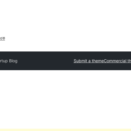
াওক
rtup Blog
Submit a theme
Commercial t