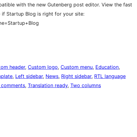
patible with the new Gutenberg post editor. View the fast
 Startup Blog is right for your site:
me=Startup+Blog
tom header
, 
Custom logo
, 
Custom menu
, 
Education
, 
mplate
, 
Left sidebar
, 
News
, 
Right sidebar
, 
RTL language
 comments
, 
Translation ready
, 
Two columns