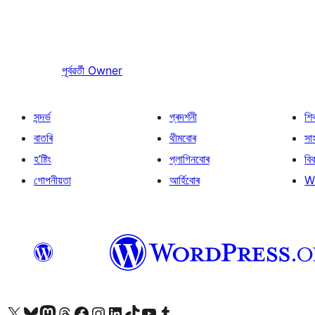
পূৰ্বৱৰ্তী
Owner
সন্দৰ্ভ
প্ৰদৰ্শনী
শি
বাতৰি
থীমবোৰ
সা
হ’ষ্টিং
প্লাগিনবোৰ
বি
গোপনীয়তা
আৰ্হিবোৰ
W
আমাৰ X (আগৰ Twitter) একাউণ্টলৈ যাওক
আমাৰ Bluesky একাউণ্টলৈ যাওক
আমাৰ Mastodon একাউণ্টলৈ যাওক
আমাৰ Threads একাউণ্টলৈ যাওক
আমাৰ Facebook পৃষ্ঠালৈ যাওক
আমাৰ Instagram একাউণ্টলৈ যাওক
আমাৰ LinkedIn একাউণ্টলৈ যাওক
আমাৰ TikTok একাউণ্টলৈ যাওক
আমাৰ YouTube চেনেললৈ যাওক
আমাৰ Tumblr একাউণ্টলৈ যাওক