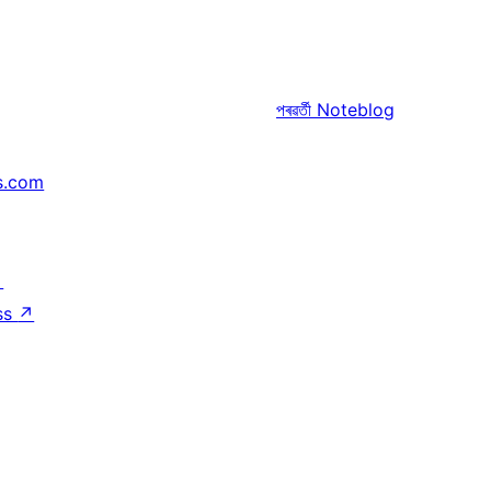
পৰৱৰ্তী
Noteblog
s.com
↗
ss
↗