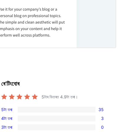
ৰে’টিংবোৰ
5টাৰ ভিতৰত
4.9
টা তৰা।
5টা তৰা
35
35
4টা তৰা
3
5-
3
3টা তৰা
0
star
4-
0