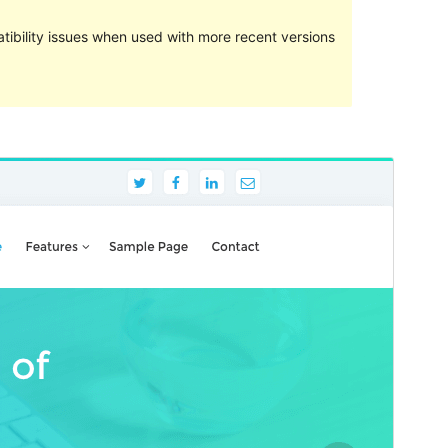
ibility issues when used with more recent versions
পূৰ্বদৰ্শন
ডাউনল’ড
Version
1.41
Last updated
জুলাই 10, 2024
Active installations
800+
PHP version
5.4
Theme homepage