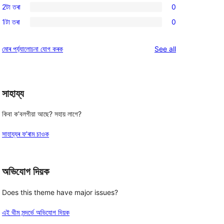
reviews
2টা তৰা
0
star
3-
0
reviews
1টা তৰা
0
star
2-
0
reviews
star
1-
reviews
মোৰ পৰ্য্যালোচনা যোগ কৰক
See all
reviews
star
reviews
সাহায্য
কিবা ক’বলগীয়া আছে? সহায় লাগে?
সাহায্যৰ ফ’ৰাম চাওক
অভিযোগ দিয়ক
Does this theme have major issues?
এই থীম সন্দৰ্ভে অভিযোগ দিয়ক