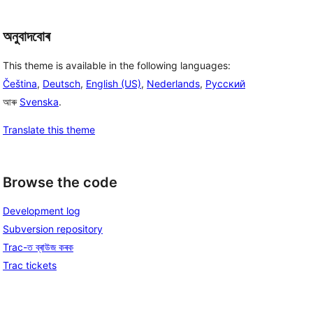
অনুবাদবোৰ
This theme is available in the following languages:
Čeština
,
Deutsch
,
English (US)
,
Nederlands
,
Русский
আৰু
Svenska
.
Translate this theme
Browse the code
Development log
Subversion repository
Trac-ত ব্ৰাউজ কৰক
Trac tickets