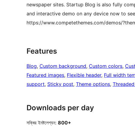
newspaper sites. Startup Blog is also fully com
and interactive demo on any device now to see if
https://www.competethemes.com/demos/?the
Features
Blog
, 
Custom background
, 
Custom colors
, 
Cus
Featured images
, 
Flexible header
, 
Full width te
support
, 
Sticky post
, 
Theme options
, 
Threaded
Downloads per day
সক্ৰিয় ইনষ্টলেশ্যন:
800+