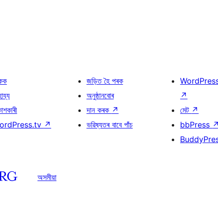
কক
জড়িত হৈ পৰক
WordPres
হায্য
অনুষ্ঠানবোৰ
↗
কাশকাৰী
দান কৰক
↗
মেট
↗
ordPress.tv
↗
ভৱিষ্যতৰ বাবে পাঁচ
bbPress
BuddyPre
অসমীয়া