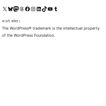
আমাৰ X (আগৰ Twitter) একাউণ্টলৈ যাওক
আমাৰ Bluesky একাউণ্টলৈ যাওক
আমাৰ Mastodon একাউণ্টলৈ যাওক
আমাৰ Threads একাউণ্টলৈ যাওক
আমাৰ Facebook পৃষ্ঠালৈ যাওক
আমাৰ Instagram একাউণ্টলৈ যাওক
আমাৰ LinkedIn একাউণ্টলৈ যাওক
আমাৰ TikTok একাউণ্টলৈ যাওক
আমাৰ YouTube চেনেললৈ যাওক
আমাৰ Tumblr একাউণ্টলৈ যাওক
ক’ডেই কবিতা।
The WordPress® trademark is the intellectual property
of the WordPress Foundation.