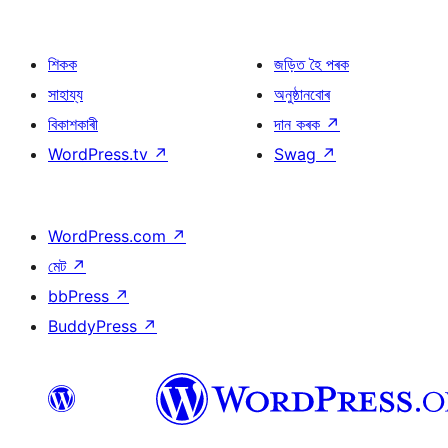
শিকক
জড়িত হৈ পৰক
সাহায্য
অনুষ্ঠানবোৰ
বিকাশকাৰী
দান কৰক
↗
WordPress.tv
↗
Swag
↗
WordPress.com
↗
মেট
↗
bbPress
↗
BuddyPress
↗