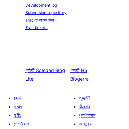
Development log
Subversion repository
Trac-ত ব্ৰাউজ কৰক
Trac tickets
পূৰ্বৱৰ্তী
Soledad Blog
পৰৱৰ্তী
HS
Lite
Blogerra
সন্দৰ্ভ
প্ৰদৰ্শনী
বাতৰি
থীমবোৰ
হ’ষ্টিং
প্লাগিনবোৰ
গোপনীয়তা
আৰ্হিবোৰ