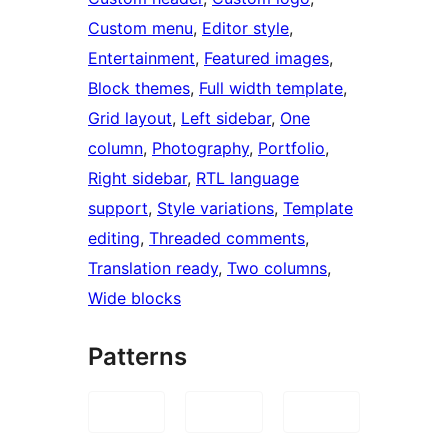
Custom menu
, 
Editor style
, 
Entertainment
, 
Featured images
, 
Block themes
, 
Full width template
, 
Grid layout
, 
Left sidebar
, 
One
column
, 
Photography
, 
Portfolio
, 
Right sidebar
, 
RTL language
support
, 
Style variations
, 
Template
editing
, 
Threaded comments
, 
Translation ready
, 
Two columns
, 
Wide blocks
Patterns