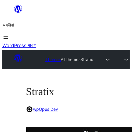
এয়া
এৰি
অসমীয়া
বিষয়বস্তুলৈ
যাওক
WordPress পাওক
Themes
All themes
Stratix
Stratix
wpOpus Dev