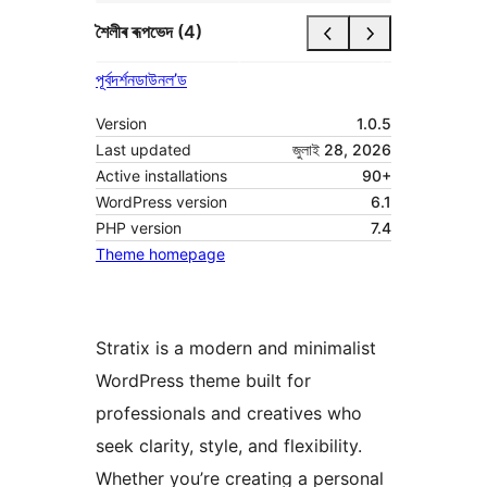
শৈলীৰ ৰূপভেদ (4)
পূৰ্বদৰ্শন
ডাউনল’ড
Version
1.0.5
Last updated
জুলাই 28, 2026
Active installations
90+
WordPress version
6.1
PHP version
7.4
Theme homepage
Stratix is a modern and minimalist
WordPress theme built for
professionals and creatives who
seek clarity, style, and flexibility.
Whether you’re creating a personal