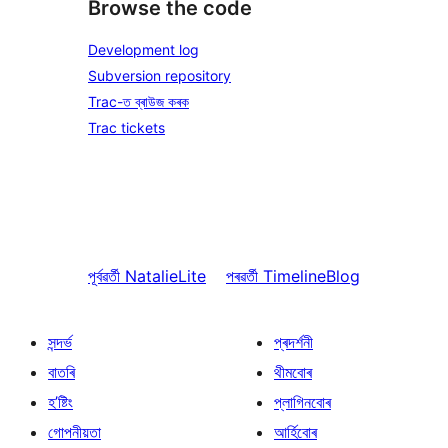
Browse the code
Development log
Subversion repository
Trac-ত ব্ৰাউজ কৰক
Trac tickets
পূৰ্বৱৰ্তী
NatalieLite
পৰৱৰ্তী
TimelineBlog
সন্দৰ্ভ
প্ৰদৰ্শনী
বাতৰি
থীমবোৰ
হ’ষ্টিং
প্লাগিনবোৰ
গোপনীয়তা
আৰ্হিবোৰ