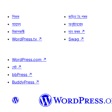
শিকক
জড়িত হৈ পৰক
সাহায্য
অনুষ্ঠানবোৰ
বিকাশকাৰী
দান কৰক
↗
WordPress.tv
↗
Swag
↗
WordPress.com
↗
মেট
↗
bbPress
↗
BuddyPress
↗