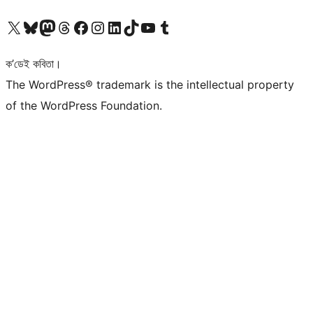
আমাৰ X (আগৰ Twitter) একাউণ্টলৈ যাওক
আমাৰ Bluesky একাউণ্টলৈ যাওক
আমাৰ Mastodon একাউণ্টলৈ যাওক
আমাৰ Threads একাউণ্টলৈ যাওক
আমাৰ Facebook পৃষ্ঠালৈ যাওক
আমাৰ Instagram একাউণ্টলৈ যাওক
আমাৰ LinkedIn একাউণ্টলৈ যাওক
আমাৰ TikTok একাউণ্টলৈ যাওক
আমাৰ YouTube চেনেললৈ যাওক
আমাৰ Tumblr একাউণ্টলৈ যাওক
ক’ডেই কবিতা।
The WordPress® trademark is the intellectual property
of the WordPress Foundation.