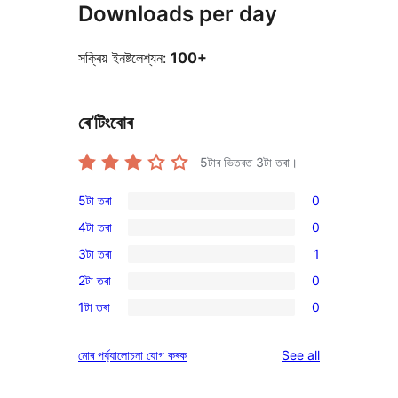
Downloads per day
সক্ৰিয় ইনষ্টলেশ্যন:
100+
ৰে’টিংবোৰ
5টাৰ ভিতৰত
3
টা তৰা।
5টা তৰা
0
0
4টা তৰা
0
5-
0
3টা তৰা
1
star
4-
1
reviews
2টা তৰা
0
star
3-
0
reviews
1টা তৰা
0
star
2-
0
review
star
1-
reviews
মোৰ পৰ্য্যালোচনা যোগ কৰক
See all
reviews
star
reviews