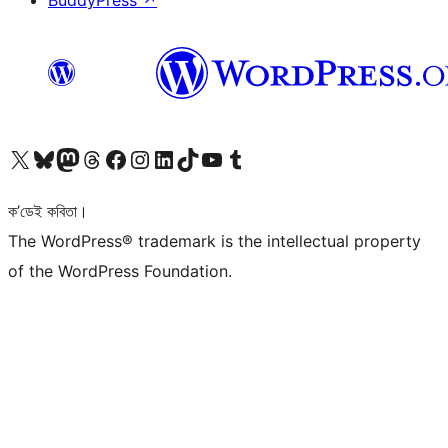
BuddyPress
↗
আমাৰ X (আগৰ Twitter) একাউণ্টলৈ যাওক
আমাৰ Bluesky একাউণ্টলৈ যাওক
আমাৰ Mastodon একাউণ্টলৈ যাওক
আমাৰ Threads একাউণ্টলৈ যাওক
আমাৰ Facebook পৃষ্ঠালৈ যাওক
আমাৰ Instagram একাউণ্টলৈ যাওক
আমাৰ LinkedIn একাউণ্টলৈ যাওক
আমাৰ TikTok একাউণ্টলৈ যাওক
আমাৰ YouTube চেনেললৈ যাওক
আমাৰ Tumblr একাউণ্টলৈ যাওক
ক’ডেই কবিতা।
The WordPress® trademark is the intellectual property
of the WordPress Foundation.