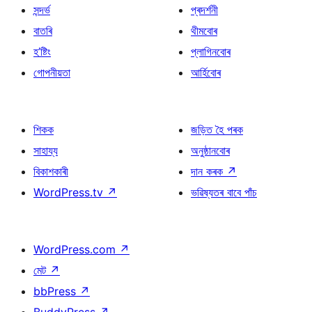
সন্দৰ্ভ
প্ৰদৰ্শনী
বাতৰি
থীমবোৰ
হ’ষ্টিং
প্লাগিনবোৰ
গোপনীয়তা
আৰ্হিবোৰ
শিকক
জড়িত হৈ পৰক
সাহায্য
অনুষ্ঠানবোৰ
বিকাশকাৰী
দান কৰক
↗
WordPress.tv
↗
ভৱিষ্যতৰ বাবে পাঁচ
WordPress.com
↗
মেট
↗
bbPress
↗