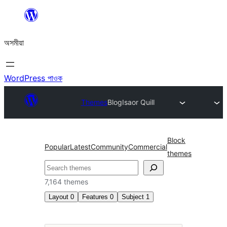
এয়া
এৰি
অসমীয়া
বিষয়বস্তুলৈ
যাওক
WordPress পাওক
Themes
Blog
Isaor Quill
Block
Popular
Latest
Community
Commercial
themes
সন্ধান
কৰক
7,164 themes
Layout
0
Features
0
Subject
1