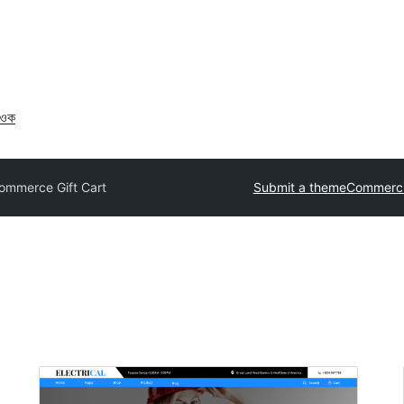
াওক
ommerce Gift Cart
Submit a theme
Commerci