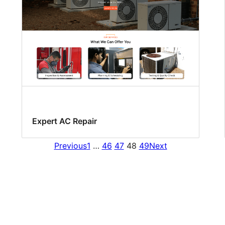
Expert AC Repair
Previous
1
…
46
47
48
49
Next