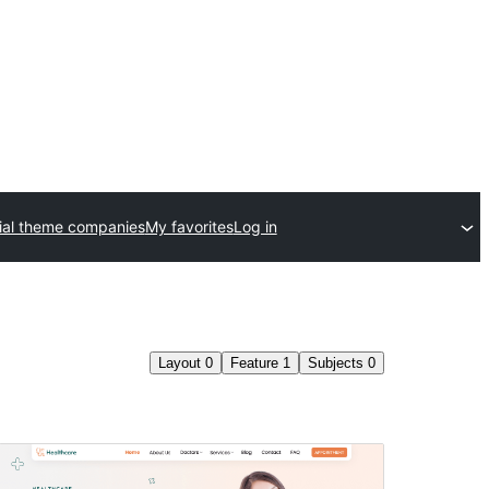
al theme companies
My favorites
Log in
Layout
0
Feature
1
Subjects
0