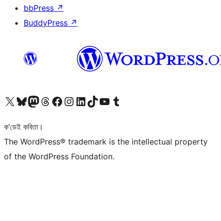
bbPress
↗
BuddyPress
↗
আমাৰ X (আগৰ Twitter) একাউণ্টলৈ যাওক
আমাৰ Bluesky একাউণ্টলৈ যাওক
আমাৰ Mastodon একাউণ্টলৈ যাওক
আমাৰ Threads একাউণ্টলৈ যাওক
আমাৰ Facebook পৃষ্ঠালৈ যাওক
আমাৰ Instagram একাউণ্টলৈ যাওক
আমাৰ LinkedIn একাউণ্টলৈ যাওক
আমাৰ TikTok একাউণ্টলৈ যাওক
আমাৰ YouTube চেনেললৈ যাওক
আমাৰ Tumblr একাউণ্টলৈ যাওক
ক’ডেই কবিতা।
The WordPress® trademark is the intellectual property
of the WordPress Foundation.