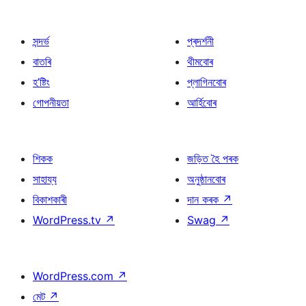
সন্দৰ্ভ
প্ৰদৰ্শনী
বাতৰি
থীমবোৰ
হ’ষ্টিং
প্লাগিনবোৰ
গোপনীয়তা
আৰ্হিবোৰ
শিকক
জড়িত হৈ পৰক
সাহায্য
অনুষ্ঠানবোৰ
বিকাশকাৰী
দান কৰক
↗
WordPress.tv
↗
Swag
↗
WordPress.com
↗
মেট
↗