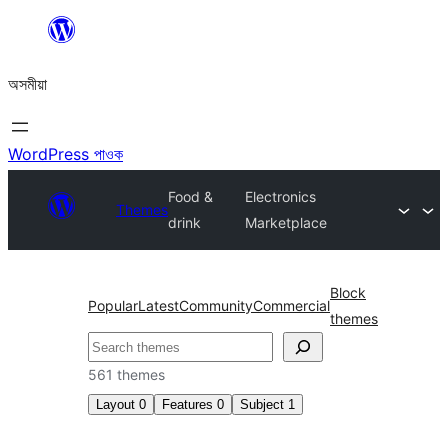
এয়া
এৰি
অসমীয়া
বিষয়বস্তুলৈ
যাওক
WordPress পাওক
Food &
Electronics
Themes
drink
Marketplace
Block
Popular
Latest
Community
Commercial
themes
সন্ধান
কৰক
561 themes
Layout
0
Features
0
Subject
1