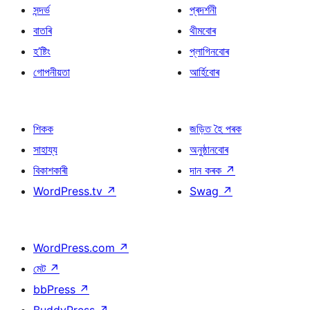
সন্দৰ্ভ
প্ৰদৰ্শনী
বাতৰি
থীমবোৰ
হ’ষ্টিং
প্লাগিনবোৰ
গোপনীয়তা
আৰ্হিবোৰ
শিকক
জড়িত হৈ পৰক
সাহায্য
অনুষ্ঠানবোৰ
বিকাশকাৰী
দান কৰক
↗
WordPress.tv
↗
Swag
↗
WordPress.com
↗
মেট
↗
bbPress
↗