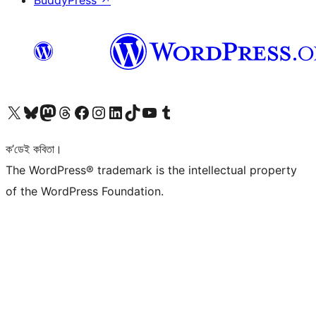
BuddyPress
↗
আমাৰ X (আগৰ Twitter) একাউণ্টলৈ যাওক
আমাৰ Bluesky একাউণ্টলৈ যাওক
আমাৰ Mastodon একাউণ্টলৈ যাওক
আমাৰ Threads একাউণ্টলৈ যাওক
আমাৰ Facebook পৃষ্ঠালৈ যাওক
আমাৰ Instagram একাউণ্টলৈ যাওক
আমাৰ LinkedIn একাউণ্টলৈ যাওক
আমাৰ TikTok একাউণ্টলৈ যাওক
আমাৰ YouTube চেনেললৈ যাওক
আমাৰ Tumblr একাউণ্টলৈ যাওক
ক’ডেই কবিতা।
The WordPress® trademark is the intellectual property
of the WordPress Foundation.