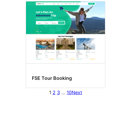
FSE Tour Booking
1
2
3
…
10
Next