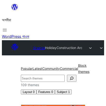
এয়া
এৰি
অসমীয়া
বিষয়বস্তুলৈ
যাওক
WordPress পাওক
Themes
Holiday
Construction Arc
Block
Popular
Latest
Community
Commercial
themes
সন্ধান
কৰক
109 themes
Layout
0
Features
0
Subject
1