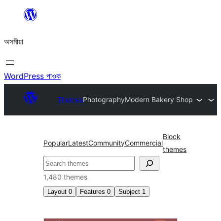
এয়া
এৰি
অসমীয়া
বিষয়বস্তুলৈ
যাওক
WordPress পাওক
Themes
Photography
Modern Bakery Shop
Block
Popular
Latest
Community
Commercial
themes
সন্ধান
কৰক
1,480 themes
Layout
0
Features
0
Subject
1