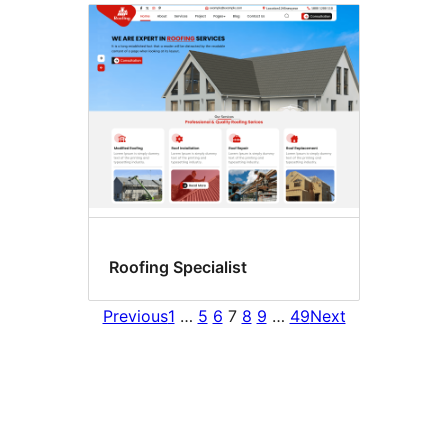
Roofing Specialist
Previous
1
…
5
6
7
8
9
…
49
Next