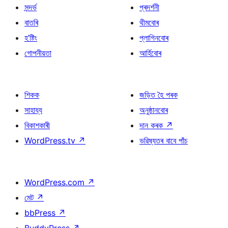
সন্দৰ্ভ
প্ৰদৰ্শনী
বাতৰি
থীমবোৰ
হ’ষ্টিং
প্লাগিনবোৰ
গোপনীয়তা
আৰ্হিবোৰ
শিকক
জড়িত হৈ পৰক
সাহায্য
অনুষ্ঠানবোৰ
বিকাশকাৰী
দান কৰক
↗
WordPress.tv
↗
ভৱিষ্যতৰ বাবে পাঁচ
WordPress.com
↗
মেট
↗
bbPress
↗