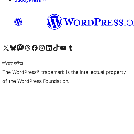
BuddyPress
↗
আমাৰ X (আগৰ Twitter) একাউণ্টলৈ যাওক
আমাৰ Bluesky একাউণ্টলৈ যাওক
আমাৰ Mastodon একাউণ্টলৈ যাওক
আমাৰ Threads একাউণ্টলৈ যাওক
আমাৰ Facebook পৃষ্ঠালৈ যাওক
আমাৰ Instagram একাউণ্টলৈ যাওক
আমাৰ LinkedIn একাউণ্টলৈ যাওক
আমাৰ TikTok একাউণ্টলৈ যাওক
আমাৰ YouTube চেনেললৈ যাওক
আমাৰ Tumblr একাউণ্টলৈ যাওক
ক’ডেই কবিতা।
The WordPress® trademark is the intellectual property
of the WordPress Foundation.