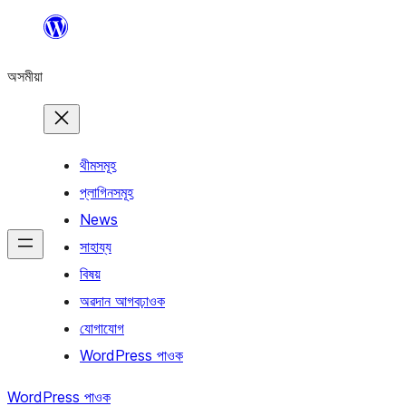
এয়া
এৰি
অসমীয়া
বিষয়বস্তুলৈ
যাওক
থীমসমূহ
প্লাগিনসমূহ
News
সাহায্য
বিষয়
অৱদান আগবঢ়াওক
যোগাযোগ
WordPress পাওক
WordPress পাওক