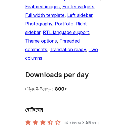
Featured images
, 
Footer widgets
, 
Full width template
, 
Left sidebar
, 
Photography
, 
Portfolio
, 
Right
sidebar
, 
RTL language support
, 
Theme options
, 
Threaded
comments
, 
Translation ready
, 
Two
columns
Downloads per day
সক্ৰিয় ইনষ্টলেশ্যন:
800+
ৰে’টিংবোৰ
5টাৰ ভিতৰত
3.5
টা তৰা।