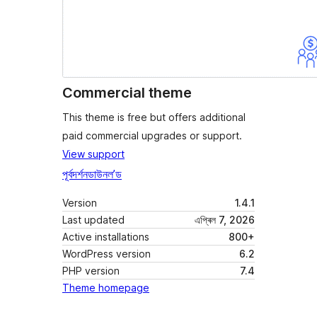
Commercial theme
This theme is free but offers additional
paid commercial upgrades or support.
View support
পূৰ্বদৰ্শন
ডাউনল’ড
Version
1.4.1
Last updated
এপ্ৰিল 7, 2026
Active installations
800+
WordPress version
6.2
PHP version
7.4
Theme homepage