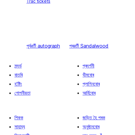
Trac tickets
পূৰ্বৱৰ্তী
autograph
পৰৱৰ্তী
Sandalwood
সন্দৰ্ভ
প্ৰদৰ্শনী
বাতৰি
থীমবোৰ
হ’ষ্টিং
প্লাগিনবোৰ
গোপনীয়তা
আৰ্হিবোৰ
শিকক
জড়িত হৈ পৰক
সাহায্য
অনুষ্ঠানবোৰ