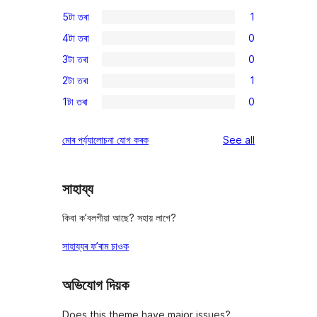
5টা তৰা
1
1
4টা তৰা
0
5-
0
3টা তৰা
0
star
4-
0
review
2টা তৰা
1
star
3-
1
reviews
1টা তৰা
0
star
2-
0
reviews
star
1-
reviews
মোৰ পৰ্য্যালোচনা যোগ কৰক
See all
review
star
reviews
সাহায্য
কিবা ক’বলগীয়া আছে? সহায় লাগে?
সাহায্যৰ ফ’ৰাম চাওক
অভিযোগ দিয়ক
Does this theme have major issues?