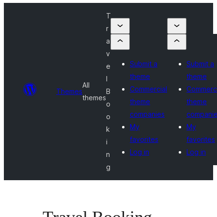
T
r
a
v
Submit a
Submit a
e
theme
theme
l
All
Commercial
Commerci
Themes
B
themes
theme
theme
o
companies
compani
o
My
My
k
favorites
favorites
i
Log in
Log in
n
g