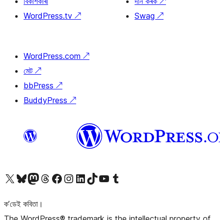
বিকাশকাৰী
দান কৰক
↗
WordPress.tv
↗
Swag
↗
WordPress.com
↗
মেট
↗
bbPress
↗
BuddyPress
↗
আমাৰ X (আগৰ Twitter) একাউণ্টলৈ যাওক
আমাৰ Bluesky একাউণ্টলৈ যাওক
আমাৰ Mastodon একাউণ্টলৈ যাওক
আমাৰ Threads একাউণ্টলৈ যাওক
আমাৰ Facebook পৃষ্ঠালৈ যাওক
আমাৰ Instagram একাউণ্টলৈ যাওক
আমাৰ LinkedIn একাউণ্টলৈ যাওক
আমাৰ TikTok একাউণ্টলৈ যাওক
আমাৰ YouTube চেনেললৈ যাওক
আমাৰ Tumblr একাউণ্টলৈ যাওক
ক’ডেই কবিতা।
The WordPress® trademark is the intellectual property of