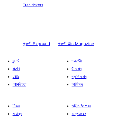
Trac tickets
পূৰ্বৱৰ্তী
Expound
পৰৱৰ্তী
Xin Magazine
সন্দৰ্ভ
প্ৰদৰ্শনী
বাতৰি
থীমবোৰ
হ’ষ্টিং
প্লাগিনবোৰ
গোপনীয়তা
আৰ্হিবোৰ
শিকক
জড়িত হৈ পৰক
সাহায্য
অনুষ্ঠানবোৰ