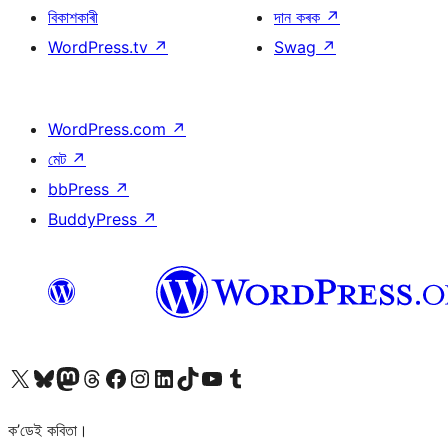
বিকাশকাৰী
দান কৰক
↗
WordPress.tv
↗
Swag
↗
WordPress.com
↗
মেট
↗
bbPress
↗
BuddyPress
↗
আমাৰ X (আগৰ Twitter) একাউণ্টলৈ যাওক
আমাৰ Bluesky একাউণ্টলৈ যাওক
আমাৰ Mastodon একাউণ্টলৈ যাওক
আমাৰ Threads একাউণ্টলৈ যাওক
আমাৰ Facebook পৃষ্ঠালৈ যাওক
আমাৰ Instagram একাউণ্টলৈ যাওক
আমাৰ LinkedIn একাউণ্টলৈ যাওক
আমাৰ TikTok একাউণ্টলৈ যাওক
আমাৰ YouTube চেনেললৈ যাওক
আমাৰ Tumblr একাউণ্টলৈ যাওক
ক’ডেই কবিতা।