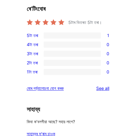
ৰে’টিংবোৰ
5টাৰ ভিতৰত
5
টা তৰা।
5টা তৰা
1
1
4টা তৰা
0
5-
0
3টা তৰা
0
star
4-
0
review
2টা তৰা
0
star
3-
0
reviews
1টা তৰা
0
star
2-
0
reviews
star
1-
reviews
মোৰ পৰ্য্যালোচনা যোগ কৰক
See all
reviews
star
reviews
সাহায্য
কিবা ক’বলগীয়া আছে? সহায় লাগে?
সাহায্যৰ ফ’ৰাম চাওক