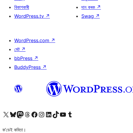
বিকাশকাৰী
দান কৰক
↗
WordPress.tv
↗
Swag
↗
WordPress.com
↗
মেট
↗
bbPress
↗
BuddyPress
↗
আমাৰ X (আগৰ Twitter) একাউণ্টলৈ যাওক
আমাৰ Bluesky একাউণ্টলৈ যাওক
আমাৰ Mastodon একাউণ্টলৈ যাওক
আমাৰ Threads একাউণ্টলৈ যাওক
আমাৰ Facebook পৃষ্ঠালৈ যাওক
আমাৰ Instagram একাউণ্টলৈ যাওক
আমাৰ LinkedIn একাউণ্টলৈ যাওক
আমাৰ TikTok একাউণ্টলৈ যাওক
আমাৰ YouTube চেনেললৈ যাওক
আমাৰ Tumblr একাউণ্টলৈ যাওক
ক’ডেই কবিতা।