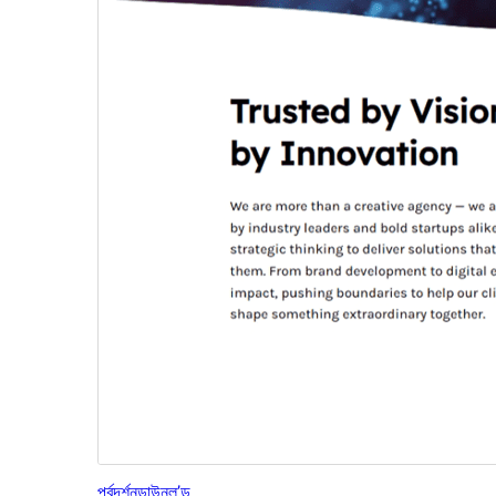
পূৰ্বদৰ্শন
ডাউনল’ড