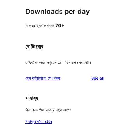
Downloads per day
সক্ৰিয় ইনষ্টলেশ্যন:
70+
ৰে’টিংবোৰ
এতিয়ালৈ কোনো পৰ্য্যালোচনা দাখিল কৰা হোৱা নাই।
reviews
মোৰ পৰ্য্যালোচনা যোগ কৰক
See all
সাহায্য
কিবা ক’বলগীয়া আছে? সহায় লাগে?
সাহায্যৰ ফ’ৰাম চাওক