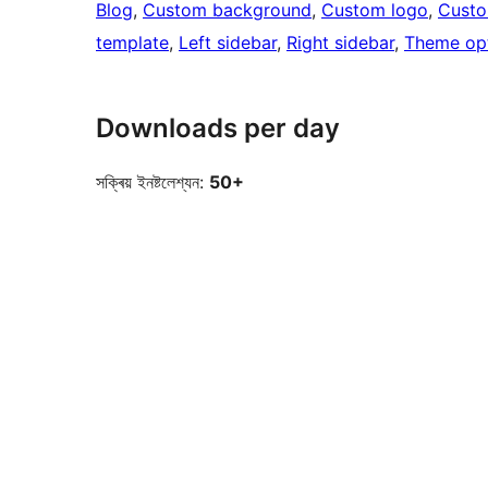
Blog
, 
Custom background
, 
Custom logo
, 
Cust
template
, 
Left sidebar
, 
Right sidebar
, 
Theme op
Downloads per day
সক্ৰিয় ইনষ্টলেশ্যন:
50+