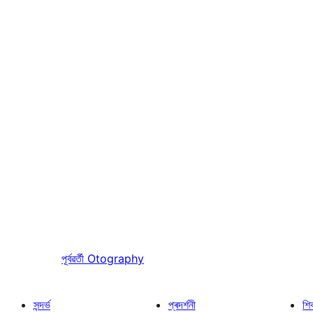
পূৰ্বৱৰ্তী
Otography
সন্দৰ্ভ
প্ৰদৰ্শনী
শি