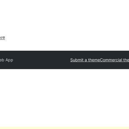
াওক
eb App
Submit a theme
Commercial th