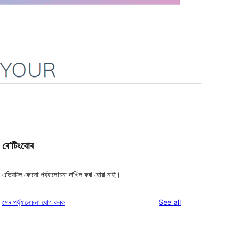
ৰে’টিংবোৰ
এতিয়ালৈ কোনো পৰ্য্যালোচনা দাখিল কৰা হোৱা নাই।
reviews
মোৰ পৰ্য্যালোচনা যোগ কৰক
See all