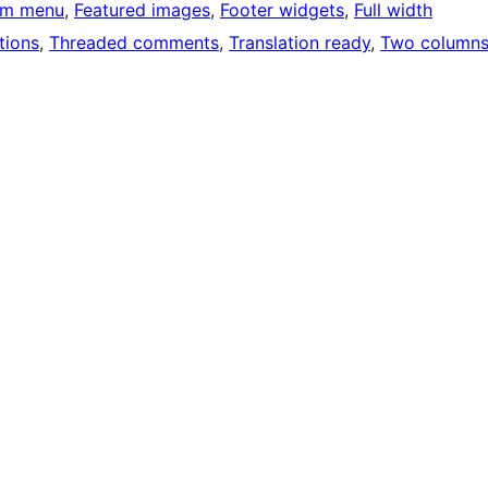
om menu
, 
Featured images
, 
Footer widgets
, 
Full width
tions
, 
Threaded comments
, 
Translation ready
, 
Two column