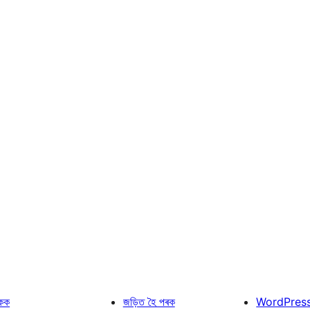
কক
জড়িত হৈ পৰক
WordPres