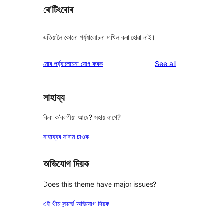
ৰে’টিংবোৰ
এতিয়ালৈ কোনো পৰ্য্যালোচনা দাখিল কৰা হোৱা নাই।
reviews
মোৰ পৰ্য্যালোচনা যোগ কৰক
See all
সাহায্য
কিবা ক’বলগীয়া আছে? সহায় লাগে?
সাহায্যৰ ফ’ৰাম চাওক
অভিযোগ দিয়ক
Does this theme have major issues?
এই থীম সন্দৰ্ভে অভিযোগ দিয়ক