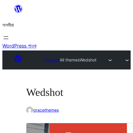
এয়া
এৰি
অসমীয়া
বিষয়বস্তুলৈ
যাওক
WordPress পাওক
Themes
All themes
Wedshot
Wedshot
gracethemes