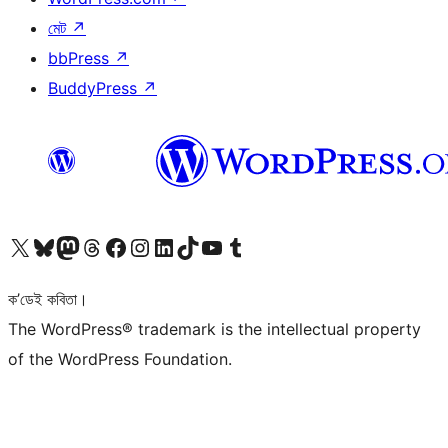
মেট
↗
bbPress
↗
BuddyPress
↗
আমাৰ X (আগৰ Twitter) একাউণ্টলৈ যাওক
আমাৰ Bluesky একাউণ্টলৈ যাওক
আমাৰ Mastodon একাউণ্টলৈ যাওক
আমাৰ Threads একাউণ্টলৈ যাওক
আমাৰ Facebook পৃষ্ঠালৈ যাওক
আমাৰ Instagram একাউণ্টলৈ যাওক
আমাৰ LinkedIn একাউণ্টলৈ যাওক
আমাৰ TikTok একাউণ্টলৈ যাওক
আমাৰ YouTube চেনেললৈ যাওক
আমাৰ Tumblr একাউণ্টলৈ যাওক
ক’ডেই কবিতা।
The WordPress® trademark is the intellectual property
of the WordPress Foundation.