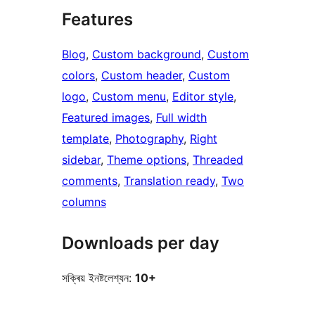
Features
Blog
, 
Custom background
, 
Custom
colors
, 
Custom header
, 
Custom
logo
, 
Custom menu
, 
Editor style
, 
Featured images
, 
Full width
template
, 
Photography
, 
Right
sidebar
, 
Theme options
, 
Threaded
comments
, 
Translation ready
, 
Two
columns
Downloads per day
সক্ৰিয় ইনষ্টলেশ্যন:
10+