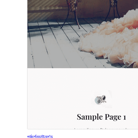
পূৰ্বদৰ্শন
ডাউনল’ড