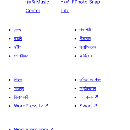
পূৰ্বৱৰ্তী
Music
পৰৱৰ্তী
FPhoto Snap
Center
Lite
সন্দৰ্ভ
প্ৰদৰ্শনী
বাতৰি
থীমবোৰ
হ’ষ্টিং
প্লাগিনবোৰ
গোপনীয়তা
আৰ্হিবোৰ
শিকক
জড়িত হৈ পৰক
সাহায্য
অনুষ্ঠানবোৰ
বিকাশকাৰী
দান কৰক
↗
WordPress.tv
↗
Swag
↗
WordPress.com
↗