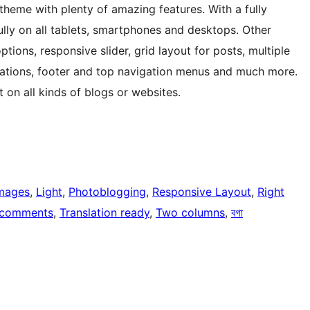
theme with plenty of amazing features. With a fully
ully on all tablets, smartphones and desktops. Other
tions, responsive slider, grid layout for posts, multiple
mations, footer and top navigation menus and much more.
it on all kinds of blogs or websites.
images
, 
Light
, 
Photoblogging
, 
Responsive Layout
, 
Right
 comments
, 
Translation ready
, 
Two columns
, 
বগা