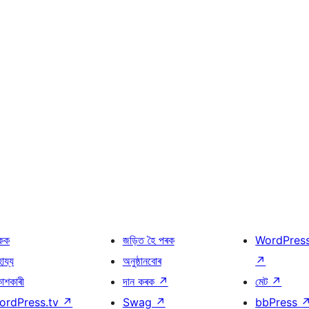
কক
জড়িত হৈ পৰক
WordPres
হায্য
অনুষ্ঠানবোৰ
↗
কাশকাৰী
দান কৰক
↗
মেট
↗
ordPress.tv
↗
Swag
↗
bbPress