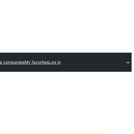
e companies
My favorites
Log in