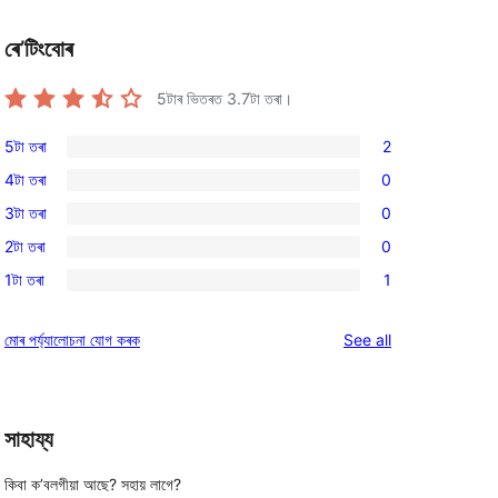
ৰে’টিংবোৰ
5টাৰ ভিতৰত
3.7
টা তৰা।
5টা তৰা
2
2
4টা তৰা
0
5-
0
3টা তৰা
0
star
4-
0
reviews
2টা তৰা
0
star
3-
0
reviews
1টা তৰা
1
star
2-
1
reviews
star
1-
reviews
মোৰ পৰ্য্যালোচনা যোগ কৰক
See all
reviews
star
review
সাহায্য
কিবা ক’বলগীয়া আছে? সহায় লাগে?