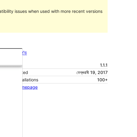
ibility issues when used with more recent versions
পূৰ্বদৰ্শন
ডাউনল’ড
Version
1.1.1
Last updated
ফেব্ৰুৱাৰী 19, 2017
Active installations
100+
Theme homepage