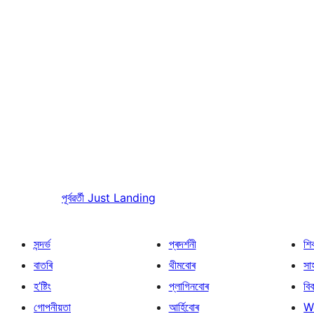
পূৰ্বৱৰ্তী
Just Landing
সন্দৰ্ভ
প্ৰদৰ্শনী
শি
বাতৰি
থীমবোৰ
সা
হ’ষ্টিং
প্লাগিনবোৰ
বি
গোপনীয়তা
আৰ্হিবোৰ
W