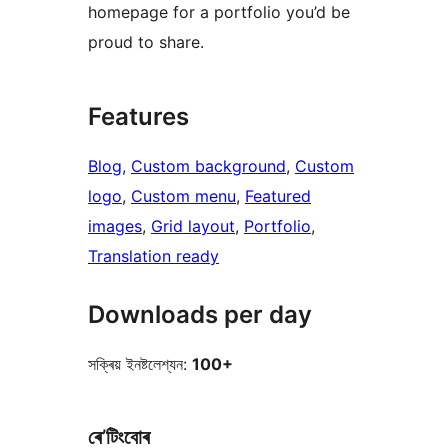
homepage for a portfolio you’d be
proud to share.
Features
Blog
, 
Custom background
, 
Custom
logo
, 
Custom menu
, 
Featured
images
, 
Grid layout
, 
Portfolio
, 
Translation ready
Downloads per day
সক্ৰিয় ইনষ্টলেশ্যন:
100+
ৰে’টিংবোৰ