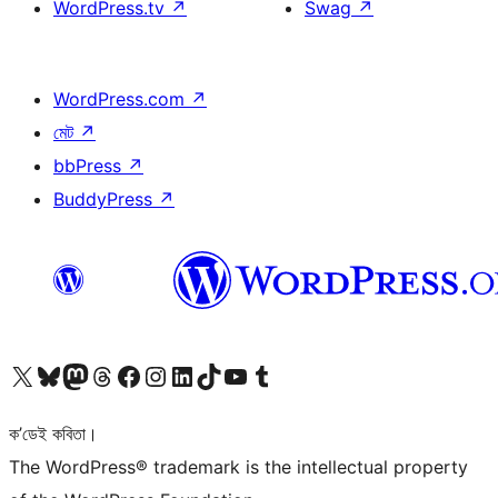
WordPress.tv
↗
Swag
↗
WordPress.com
↗
মেট
↗
bbPress
↗
BuddyPress
↗
আমাৰ X (আগৰ Twitter) একাউণ্টলৈ যাওক
আমাৰ Bluesky একাউণ্টলৈ যাওক
আমাৰ Mastodon একাউণ্টলৈ যাওক
আমাৰ Threads একাউণ্টলৈ যাওক
আমাৰ Facebook পৃষ্ঠালৈ যাওক
আমাৰ Instagram একাউণ্টলৈ যাওক
আমাৰ LinkedIn একাউণ্টলৈ যাওক
আমাৰ TikTok একাউণ্টলৈ যাওক
আমাৰ YouTube চেনেললৈ যাওক
আমাৰ Tumblr একাউণ্টলৈ যাওক
ক’ডেই কবিতা।
The WordPress® trademark is the intellectual property