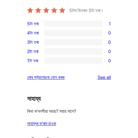
5টাৰ ভিতৰত
5
টা তৰা।
5টা তৰা
1
1
4টা তৰা
0
5-
0
3টা তৰা
0
star
4-
0
review
2টা তৰা
0
star
3-
0
reviews
1টা তৰা
0
star
2-
0
reviews
star
1-
reviews
মোৰ পৰ্য্যালোচনা যোগ কৰক
See all
reviews
star
reviews
সাহায্য
কিবা ক’বলগীয়া আছে? সহায় লাগে?
সাহায্যৰ ফ’ৰাম চাওক