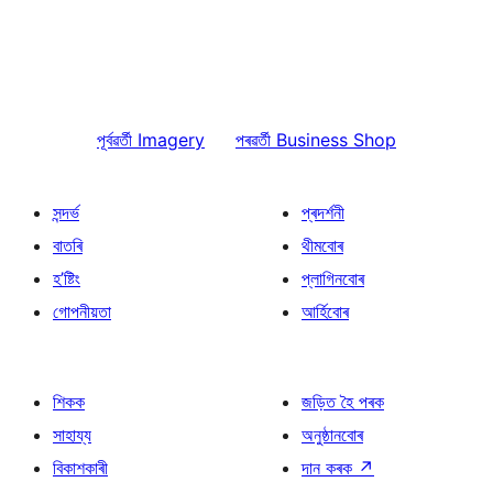
পূৰ্বৱৰ্তী
Imagery
পৰৱৰ্তী
Business Shop
সন্দৰ্ভ
প্ৰদৰ্শনী
বাতৰি
থীমবোৰ
হ’ষ্টিং
প্লাগিনবোৰ
গোপনীয়তা
আৰ্হিবোৰ
শিকক
জড়িত হৈ পৰক
সাহায্য
অনুষ্ঠানবোৰ
বিকাশকাৰী
দান কৰক
↗