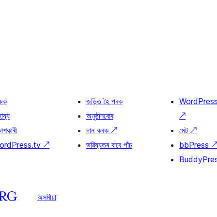
কক
জড়িত হৈ পৰক
WordPres
হায্য
অনুষ্ঠানবোৰ
↗
কাশকাৰী
দান কৰক
↗
মেট
↗
ordPress.tv
↗
ভৱিষ্যতৰ বাবে পাঁচ
bbPress
BuddyPre
অসমীয়া