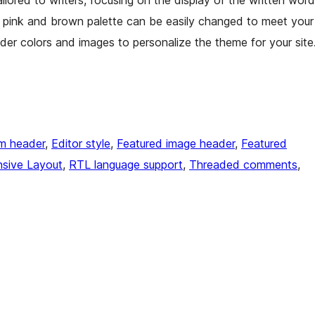
tailored to writers, focusing on the display of the written word
ts pink and brown palette can be easily changed to meet your
r colors and images to personalize the theme for your site
m header
, 
Editor style
, 
Featured image header
, 
Featured
sive Layout
, 
RTL language support
, 
Threaded comments
, 