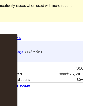
patibility issues when used with more recent
পূৰ্বদৰ্শন
ডাউনল’ড
ই
Saga
-ৰ এক উপ-থীম।
Version
1.0.0
Last updated
ফেব্ৰুৱাৰী 26, 2015
Active installations
30+
Theme homepage