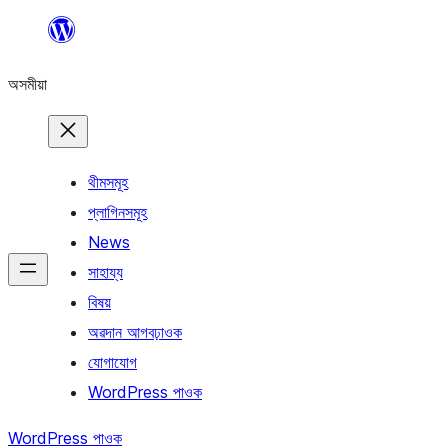
এয়া
এৰি
অসমীয়া
বিষয়বস্তুলৈ
যাওক
থীমসমূহ
প্লাগিনসমূহ
News
সাহায্য
বিষয়
অৱদান আগবঢ়াওক
যোগাযোগ
WordPress পাওক
WordPress পাওক