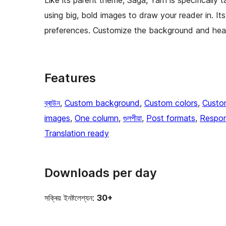
Like its parent theme, Saga, Yarn is specifically 
using big, bold images to draw your reader in. I
preferences. Customize the background and heade
Features
ব্ৰাউন
, 
Custom background
, 
Custom colors
, 
Custo
images
, 
One column
, 
গুলপীয়া
, 
Post formats
, 
Respon
Translation ready
Downloads per day
সক্ৰিয় ইনষ্টলেশ্যন:
30+