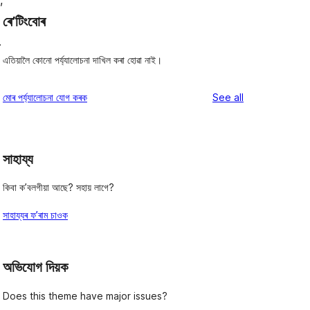
,
ৰে’টিংবোৰ
.
এতিয়ালৈ কোনো পৰ্য্যালোচনা দাখিল কৰা হোৱা নাই।
reviews
মোৰ পৰ্য্যালোচনা যোগ কৰক
See all
সাহায্য
কিবা ক’বলগীয়া আছে? সহায় লাগে?
সাহায্যৰ ফ’ৰাম চাওক
অভিযোগ দিয়ক
Does this theme have major issues?