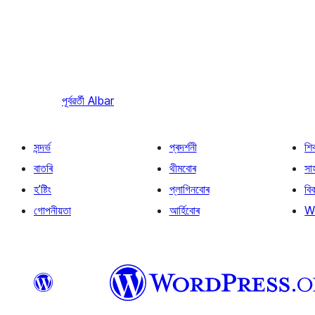
পূৰ্বৱৰ্তী
Albar
সন্দৰ্ভ
প্ৰদৰ্শনী
শি
বাতৰি
থীমবোৰ
সা
হ’ষ্টিং
প্লাগিনবোৰ
বি
গোপনীয়তা
আৰ্হিবোৰ
W