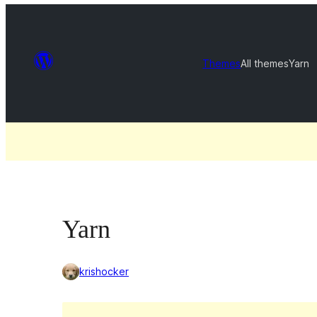
Themes
All themes
Yarn
Yarn
krishocker