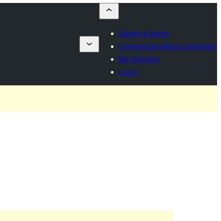
Submit a theme
Commercial theme companies
My favorites
Log in