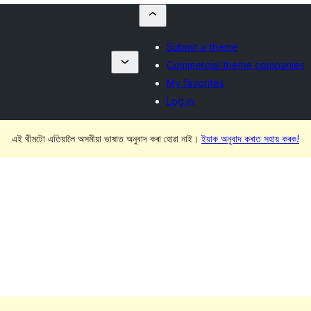
Submit a theme
Commercial theme companies
My favorites
Log in
এই থীমটো এতিয়ালৈ অসমীয়া ভাষাত অনুবাদ কৰা হোৱা নাই।
ইয়াক অনুবাদ কৰাত সহায় কৰক!